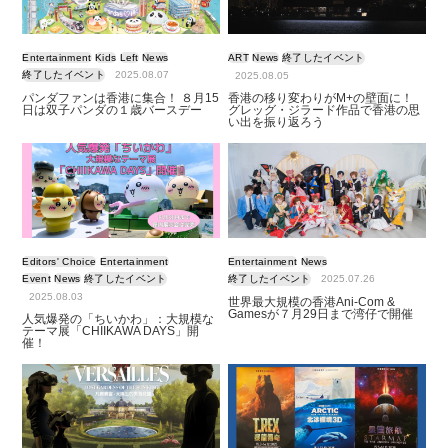
Entertainment
Kids
Left
News
ART
News
終了したイベント
終了したイベント
2025.08.07
2025.08.05
パンダファンは香港に集合！ ８月15
香港の移り変わりがM+の壁面に！
日は双子パンダの１歳バースデー
グレッグ・ジラード作品で香港の思
い出を振り返ろう
Editors' Choice
Entertainment
Entertainment
News
Event
News
終了したイベント
終了したイベント
2025.07.26
2025.08.03
世界最大規模の香港Ani-Com &
Gamesが７月29日まで湾仔で開催
人気爆発の「ちいかわ」：大規模な
テーマ展「CHIIKAWA DAYS」開
催！