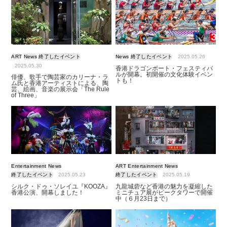
ART
News
終了したイベント
News
終了したイベント
2025.05.26
2025.05.30
香港ドラゴンボート・フェスティバ
ルが開幕。初開催の文化体験イベン
俳優、歌手で陶芸家のカリーナ・ラ
トも！
ム氏と香港アーティストによる、陶
芸、絵画、音楽の展示会「The Rule
of Three」
Entertainment
News
ART
Entertainment
News
終了したイベント
2025.05.23
終了したイベント
2025.05.19
シルク・ドゥ・ソレイユ『KOOZA』
九龍城砦など香港の魅力を凝縮した
香港公演、開幕しました！
ミニチュア展がピークタワーで開催
中（６月23日まで）