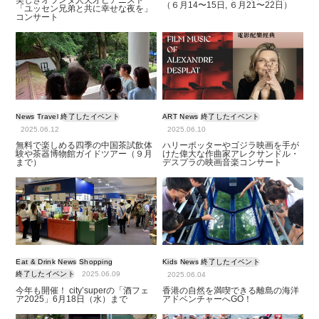
美しきオランダ人天才ピアニスト
（６月14〜15日, ６月21〜22日）
「ユッセン兄弟と共に幸せな夜を」
コンサート
News
Travel
終了したイベント
ART
News
終了したイベント
2025.06.12
2025.06.10
無料で楽しめる四季の中国茶試飲体
ハリーポッターやゴジラ映画を手が
験や茶器博物館ガイドツアー（９月
けた偉大な作曲家アレクサンドル・
まで）
デスプラの映画音楽コンサート
Eat & Drink
News
Shopping
Kids
News
終了したイベント
終了したイベント
2025.06.09
2025.06.04
今年も開催！ city’superの「酒フェ
香港の自然を満喫できる離島の海洋
ア2025」6月18日（水）まで
アドベンチャーへGO！