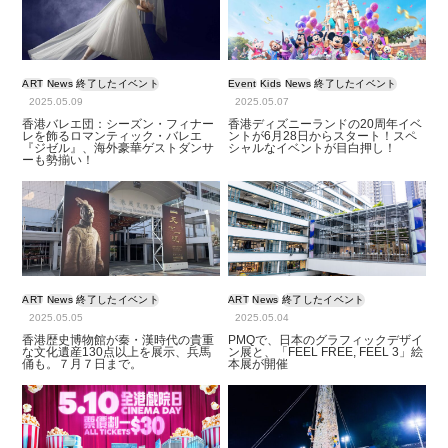
ART
News
終了したイベント
Event
Kids
News
終了したイベント
2025.05.09
2025.05.07
香港バレエ団：シーズン・フィナー
香港ディズニーランドの20周年イベ
レを飾るロマンティック・バレエ
ントが6月28日からスタート！スペ
『ジゼル』、海外豪華ゲストダンサ
シャルなイベントが目白押し！
ーも勢揃い！
ART
News
終了したイベント
ART
News
終了したイベント
2025.05.05
2025.05.04
香港歴史博物館が秦・漢時代の貴重
PMQで、日本のグラフィックデザイ
な文化遺産130点以上を展示、兵馬
ン展と、「FEEL FREE, FEEL 3」絵
俑も。７月７日まで。
本展が開催