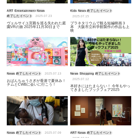
ART
Entertainment
News
Kids
News
終了したイベント
終了したイベント
2025.07.23
2025.07.15
ヴェルサイユ宮殿を巡る失われた庭
プラネタリウムで観る短編映画３
園VRの旅 2025年11月30日まで
本 大阪市立科学館製作の作品も上
映
News
終了したイベント
2025.07.13
News
Shopping
終了したイベント
2025.07.12
おぱんちゅうさぎが香港で夏休み！
チムとCWBに会いに行こう！
本好きにはたまらない！ 今年もやっ
てきましたブックフェア2025
News
終了したイベント
2025.07.09
ART
News
終了したイベント