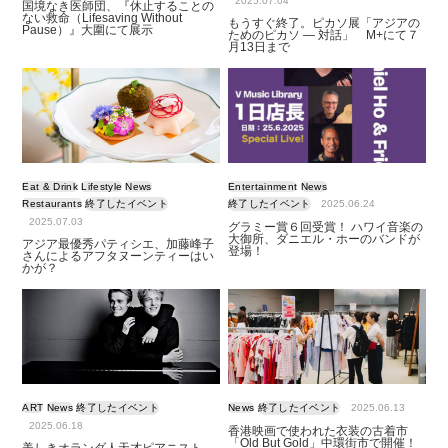
2025.07.04
国境なき医師団、『休止することの
ない救命（Lifesaving Without
もうすぐ終了。ピカソ展「アジアの
Pause）』大圍にて展示
ためのピカソ — 対話」 M+にて７
月13日まで
Eat & Drink
Lifestyle
News
Entertainment
News
Restaurants
終了したイベント
終了したイベント
2025.06.24
2025.07.03
グラミー賞６回受賞！ ハワイ音楽の
大御所、ダニエル・ホーのバンドが
アジア最優秀パティシエ、加藤峰子
登場！
さんによるアフタヌーンティーはい
かが？
ART
News
終了したイベント
News
終了したイベント
2025.06.13
2025.06.18
香港映画で使われた衣装の古着市
「Old But Gold」中環街市で開催！