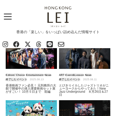
香港の「楽しい」をいっぱい詰め込んだ情報サイト
Top
>
終了したイベント
終了したイベント
Editors' Choice
Entertainment
News
ART
Event&Lesson
News
終了したイベント
2025.08.13
終了したイベント
2025.08.11
香港映画ファン必見！ 元刑務所の大
とびきりイカしたジャズトリオがニ
館で開催中の潜入捜査映画セット展
ューヨークからやってきた！New
がすごい！ 10月５日まで 前編
Jazz Underground ８月26日＆27
日