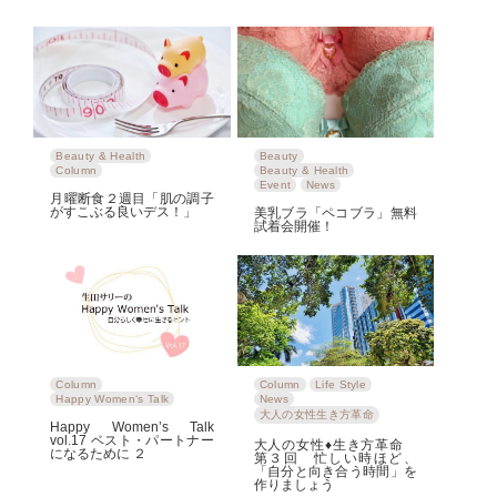
Beauty & Health
Beauty
Column
Beauty & Health
Event
News
月曜断食２週目「肌の調子
がすこぶる良いデス！」
美乳ブラ「ペコブラ」無料
試着会開催！
Column
Column
Life Style
Happy Women‘s Talk
News
大人の女性生き方革命
Happy Women’s Talk
vol.17 ベスト・パートナー
大人の女性♦生き方革命
になるために ２
第３回 忙しい時ほど、
「自分と向き合う時間」を
作りましょう