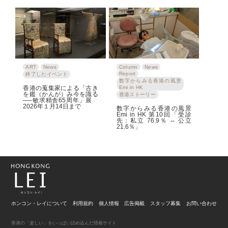
ART
News
Column
News
Report
終了したイベント
数字からみる香港の風景
香港の蒐集家による「古き
Emi in HK
を鑑（かんが）み今を識る
香港ストーリー
──敏求精舎65周年」展
2026年１月14日まで
数字からみる香港の風景
Emi in HK 第10回「受診
先：私立 76.9％ ⇔ 公立
21.6％」
ホンコン・レイについて
利用規約
個人情報
広告掲載
スタッフ募集
お問い合わせ
香港の「楽しい」をいっぱい詰め込んだ情報サイト