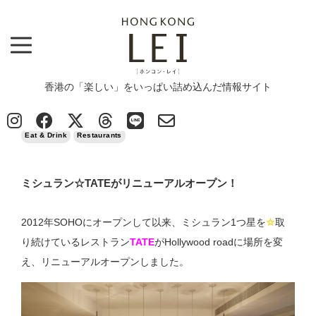
香港の「楽しい」をいっぱい詰め込んだ情報サイト
Top
>
News
>
Eat & Drink
>
ミシュラン☆TATEがリニューアルオープン！
2017/02/27
Eat & Drink
Restaurants
ミシュラン☆TATEがリニューアルオープン！
2012年SOHOにオープンして以来、ミシュラン1つ星を
☆
取
り続けているレストラン
TATE
がHollywood roadに場所を変
え、リニューアルオープンしました。