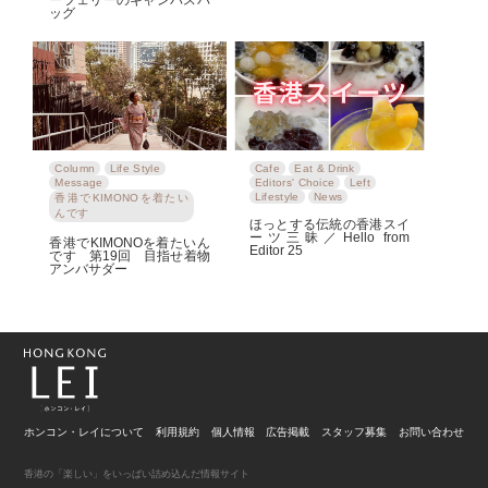
ッグ
Column
Life Style
Cafe
Eat & Drink
Message
Editors' Choice
Left
Lifestyle
News
香港でKIMONOを着たい
んです
ほっとする伝統の香港スイ
ーツ三昧／Hello from
香港でKIMONOを着たいん
Editor 25
です 第19回 目指せ着物
アンバサダー
ホンコン・レイについて
利用規約
個人情報
広告掲載
スタッフ募集
お問い合わせ
香港の「楽しい」をいっぱい詰め込んだ情報サイト