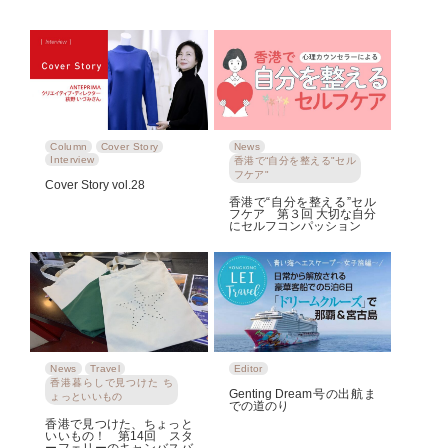
Column
Cover Story
News
Interview
香港で“自分を整える"セル
フケア"
Cover Story vol.28
香港で“自分を整える”セル
フケア 第３回 大切な自分
にセルフコンパッション
News
Travel
Editor
香港暮らしで見つけた ち
Genting Dream号の出航ま
ょっといいもの
での道のり
香港で見つけた、ちょっと
いいもの！ 第14回 スタ
ーフェリーのキャンバスバ