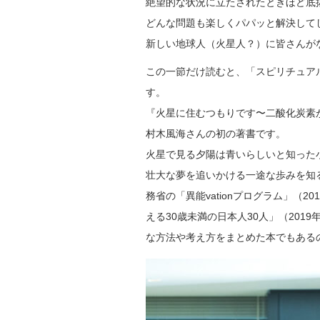
絶望的な状況に立たされたときほど底
どんな問題も楽しくパパッと解決して
新しい地球人（火星人？）に皆さんが
この一節だけ読むと、「スピリチュア
す。
『火星に住むつもりです〜二酸化炭素
村木風海さんの初の著書です。
火星で見る夕陽は青いらしいと知った
壮大な夢を追いかける一途な歩みを知
務省の「異能vationプログラム」（2
える30歳未満の日本人30人」（20
な方法や考え方をまとめた本でもある