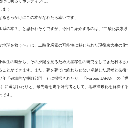
抜けに明るくポジティブに。
しまう
なるきっかけにこの本がなれたら幸いです」
ル系の本？」と思われそうですが、今回ご紹介するのは、“二酸化炭素系
が地球を救う〜』は、二酸化炭素の可能性に魅せられた現役東大生の化
小学生の時から、その夕陽を見るため火星移住の研究をしてきた村木さ
ることができます。また、夢を夢では終わらせない卓越した思考と技術
017年「破壊的な挑戦部門」）に採択されたり、「Forbes JAPAN」の「
19年）に選ばれたりと、最先端を走る研究者として、地球温暖化を解決す
のです。