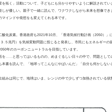
星を拓く」活動について、子どもにも分かりやすいように解説されてい
差しが優しい。親子で一緒に読んで、ワクワクしながら未来を想像でき
のマインドや発想をも変えてくれる本です。
】
酸化炭素。香港政府も2021年10月、「香港気候行動計画（2050）」
億（約３.５兆円）を気候変動問題に投じると発表し、市民にもエネルギーの
050年のカーボンニュートラルを目指しています。
活を……と思ってはいるものの、めまぐるしい日々の中で、問題として
も本書を読んで、「地球ってこんなにやばいんだ」「自分も何かしない
仕組みは同じで、地球はいま、レンジの中で少しずつ加熱されている状
。