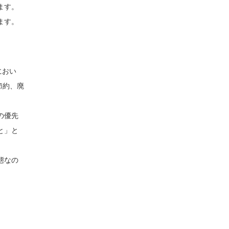
ます。
ます。
におい
節約、廃
の優先
と」と
態なの