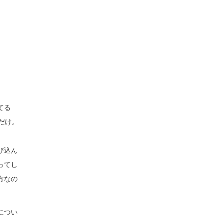
てる
だけ。
び込ん
ってし
方なの
につい