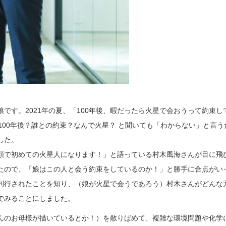
です。2021年の夏、「100年後、暇だったら火星で会おうって約束し
100年後？誰との約束？なんで火星？ と聞いても「わからない」と言う
した。
類で初めての火星人になります！」と語っている村木風海さんが目に飛
たので、「娘はこの人と会う約束をしているのか！」と勝手に合点がい
刊行されたことを知り、（娘が火星で会うであろう）村木さんがどんな
でみることにしました。
んのお母様が描いているとか！）を散りばめて、複雑な環境問題や化学