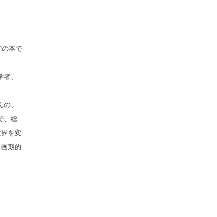
”の本で
学者、
んの、
で、総
世界を変
る画期的