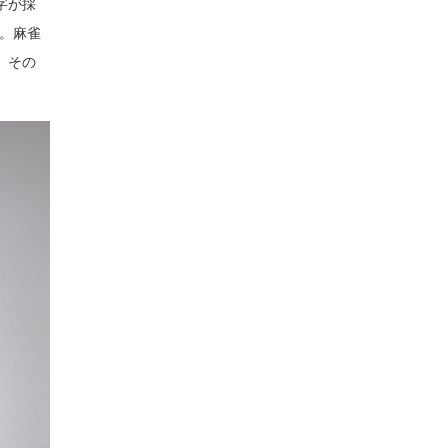
字が採
ん。麻雀
。その