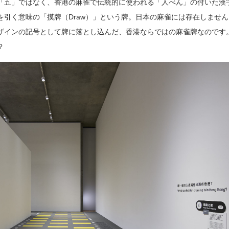
「五」ではなく、香港の麻雀で伝統的に使われる「人べん」の付いた漢
を引く意味の「摸牌（Draw）」という牌。日本の麻雀には存在しませ
ザインの記号として牌に落とし込んだ、香港ならではの麻雀牌なのです
？