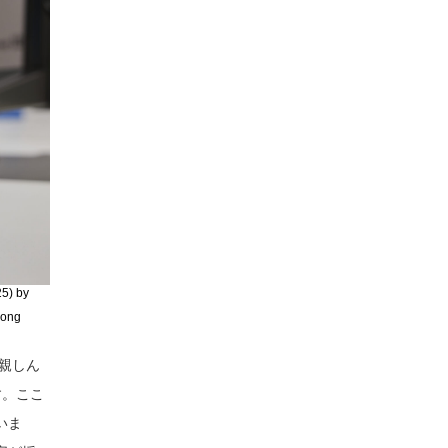
25) by
Kong
親しん
す。ここ
いま