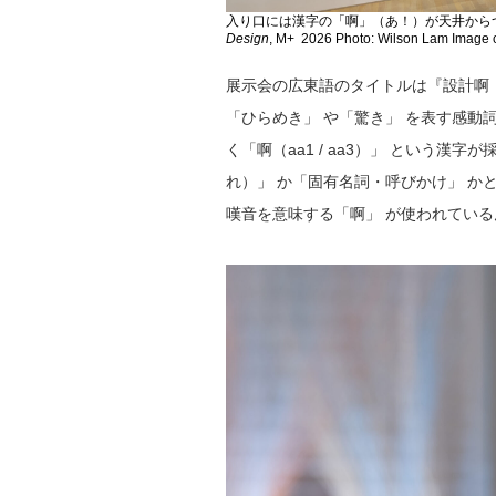
入り口には漢字の「啊」（あ！）が天井からつるさげられ
Design
, M+ 2026 Photo: Wilson Lam Image 
展示会の広東語のタイトルは『設計啊！
「ひらめき」 や「驚き」 を表す感動
く「啊（aa1 / aa3）」 という
れ）」 か「固有名詞・呼びかけ」 か
嘆音を意味する「啊」 が使われてい