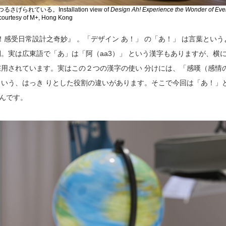
ている。Installation view of
Design Ah! Experience the Wonder of Ev
courtesy of M+, Hong Kong
感受日常設計之奇妙』 。「デザイン あ！」 の「あ！」 は言葉という
詞。実は広東語で「あ」は「阿（aa3）」 という漢字もありますが、横に
漢字が採用されています。実はこの２つの漢字の使い 分けには、「感嘆（感情
という、はっき りとした役割の違いがあります。そこで今回は「あ！」
るんです。