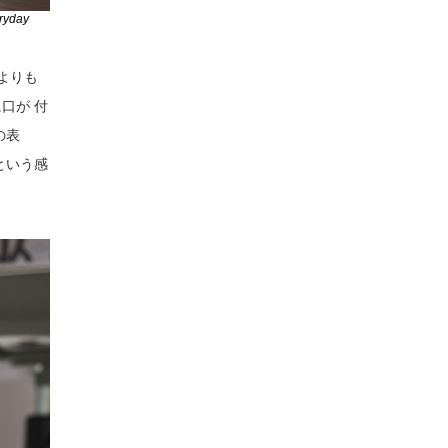
eryday
よりも
口が 付
の表
という感