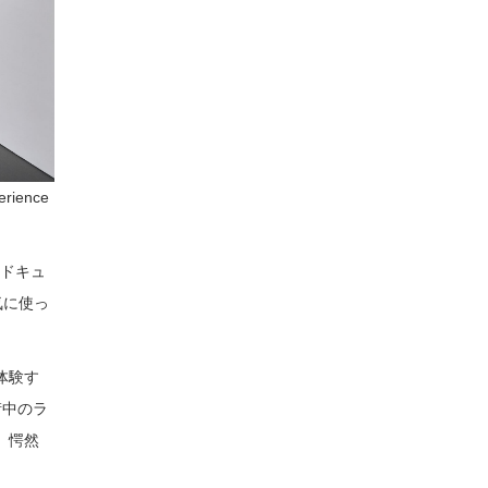
erience
ードキュ
気に使っ
体験す
街中のラ
、愕然