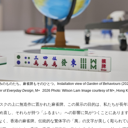
ち。麻雀牌もそのひとつ。Installation view of
Garden of Behaviours
(20
r of Everyday Design
, M+
2026 Photo: Wilson Lam
Image courtesy of M+, Hong 
デスクの上に無造作に置かれた麻雀牌。この展示の目的は、私たちが長年
つめ直し、それらが持つ「ふるまい」 への影響に気がつくことにありま
なく、香港の麻雀牌。伝統的な繁体字の「萬」の文字が美しく彫られて