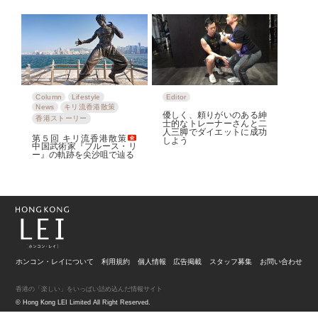
Column
Lifestyle
Editor
News
キリ流香港散策
優しく、頼りがいのある紳
香港ストーリー
士的なトレーナーさんと二
人三脚でダイエットに成功
第５回 キリ流香港散策
しよう
中国武術家『ブルース・リ
ー』の軌跡を尖沙咀で辿る
ホンコン・レイについて
利用規約
個人情報
広告掲載
スタッフ募集
お問い合わせ
香港の「楽しい」をいっぱい詰め込んだ情報サイト
© Hong Kong LEI Limited All Right Reserved.