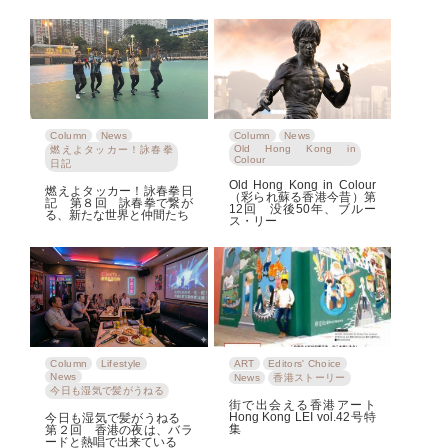
Column
News
Column
News
Old Hong Kong in
燃えよタッカー！詠春拳
Colour
日記
Old Hong Kong in Colour
燃えよタッカー！詠春拳日
（彩られ蘇る香港今昔）第
記 第８回 詠春拳で繋が
12回 没後50年、ブルー
る、新たな世界と仲間たち
ス・リー
Column
Lifestyle
ART
Editors' Choice
News
News
香港ストーリー
今日も湿気で髪がうねる
街で出会える香港アート
Hong Kong LEI vol.42号特
今日も湿気で髪がうねる
集
第２回 香港の夜は、バラ
ードと熱唱で出来ている