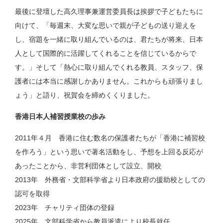
最後に登壇した高久理事兼運営委員長は挨拶で子どもたちに
向けて、「毎週末、大変な思いで親が子どもの送り迎えを
し、宿題を一緒に取り組んでいるのは、君たちが将来、日本
人として国際的に活躍してくれることを信じているからで
す。」そして「熱心に取り組んでくれる教員、スタッフ、保
護者には本当に感謝しかありません。これからも頑張りまし
ょう」と語り、祝賀会を締めくくりました。
香港日本人補習授業校の歩み
2011年４月 香港に住む数名の保護者たちが「香港に補習校
を作ろう」という思いで著名活動をし、予想を上回る反応が
あったことから、非営利団体として設立、開校
2013年 外務省・文部科学省より日本政府の援助校としての
認可を取得
2023年 チャリティ団体の登録
2025年 文部科学省から教員派遣により校長就任