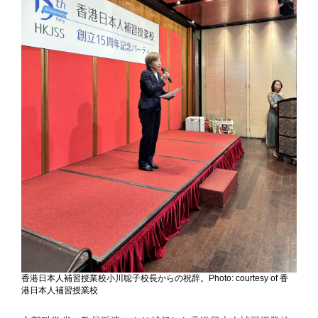
香港日本人補習授業校小川聡子校長からの祝辞。Photo: courtesy of 香
港日本人補習授業校