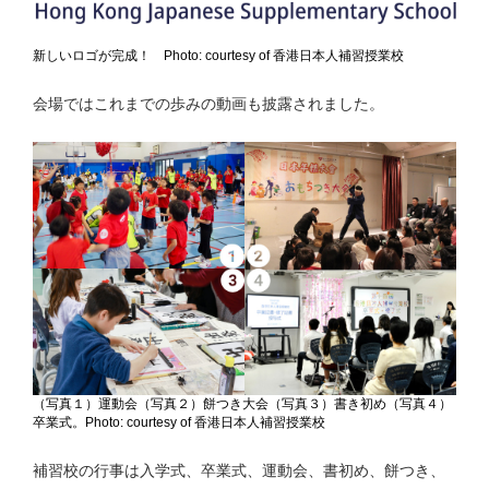
新しいロゴが完成！ Photo: courtesy of 香港日本人補習授業校
会場ではこれまでの歩みの動画も披露されました。
（写真１）運動会（写真２）餅つき大会（写真３）書き初め（写真４）
卒業式。Photo: courtesy of 香港日本人補習授業校
補習校の行事は入学式、卒業式、運動会、書初め、餅つき、