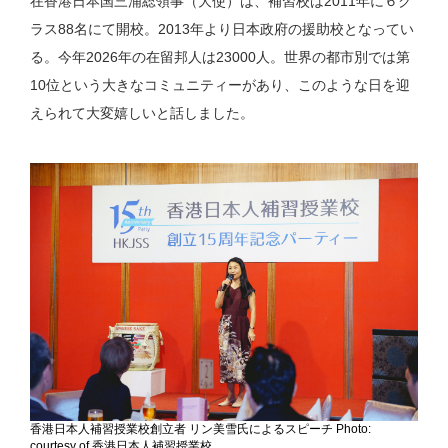
在香港日本国三浦総領事（大使）は、補習校は2011年に６ク
ラス88名にて開校。2013年より日本政府の援助校となってい
る。今年2026年の在留邦人は23000人。世界の都市別では第
10位という大きなコミュニティーがあり、このような日を迎
えられて大変嬉しいと話しました。
香港日本人補習授業校創立者 リン美雪氏によるスピーチ Photo:
courtesy of 香港日本人補習授業校