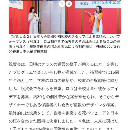
（写真１＆２）日本人合唱団や補習校のスタッフによる素晴らしいパフ
ォーマンス（写真３）ロゴ制作者で保護者の片倉緑氏による新ロゴの発
表（写真４）校歌作曲者の増永紅実氏による制作秘話 Photo: courtesy
of 香港日本人補習授業校
祝賀会は、日頃のクラスの運営の様子が伺えるほど、充実し
たプログラムで楽しい催し物が満載でした。補習校では15周
年企画として、学校のロゴの刷新や、校歌の再収録等に取り
組み、祝賀会でそれらを披露。ロゴは全校児童生徒からアイ
デアを募集。約30もの個性豊かな案が寄せられ、そこからデ
ザイナーでもある保護者の片倉氏が複数のデザインを考案。
最終的には投票をして、香港を象徴する花バウヒニアと日本
の桜を合わせた図柄に決定しました。４色は、未来に羽ばた
く子どもたちの多様性と国際性を象徴したとのこと。また、