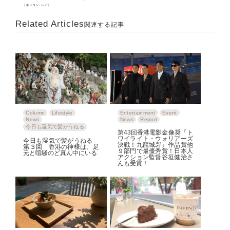
Related Articles
関連する記事
Column
Lifestyle
Entertainment
Event
News
News
Report
今日も湿気で髪がうねる
第43回香港電影金像奨『ト
ワイライト・ウォリアーズ
今日も湿気で髪がうねる
決戦！九龍城砦』作品賞他
第３回 香港の神様は、足
９部門で最優秀賞！日本人
元と喧騒のど真ん中にいる
アクション監督谷垣健治さ
んも受賞！