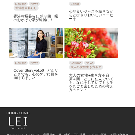
Column
News
Editor
香港村屋暮らし
心地良いジャズを聴きなが
らとびきりおいしいコーヒ
香港村屋暮らし 第８回 蟻
ーを！
のおかげで家が綺麗に！
Column
News
Column
News
大人の女性生き方革命
Cover Story vol.50 どんな
ときでも、心のケアに目を
大人の女性♦生き方革命
向けてほしい
第４回 どこに住んでいて
も、なにをしていても人生
を丸ごと楽しむための考え
方のヒント
ホンコン・レイについて
利用規約
個人情報
広告掲載
スタッフ募集
お問い合わせ