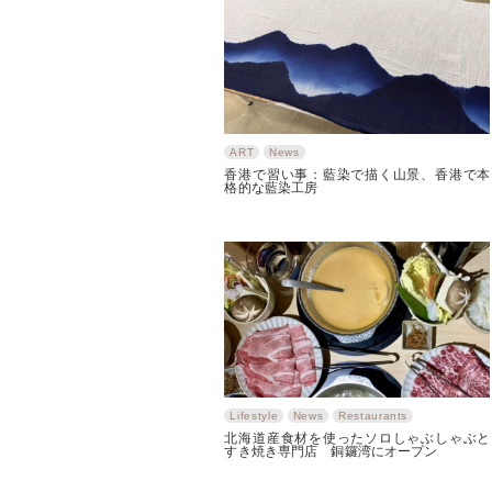
ART
News
香港で習い事：藍染で描く山景、香港で本
格的な藍染工房
Lifestyle
News
Restaurants
北海道産食材を使ったソロしゃぶしゃぶと
すき焼き専門店 銅鑼湾にオープン