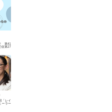
 第41
信第27
回「レイ
ヒーラー