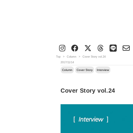
Top
>
Column
>
Cover Story vol.24
2017/11/14
Column
Cover Story
Interview
Cover Story vol.24