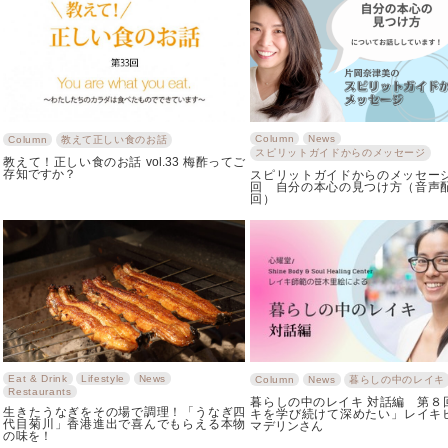
Column
News
Column
教えて正しい食のお話
スピリットガイドからのメッセージ
教えて！正しい食のお話 vol.33 梅酢ってご
存知ですか？
スピリットガイドからのメッセージ
回 自分の本心の見つけ方（音声配
回）
Eat & Drink
Lifestyle
News
Column
News
暮らしの中のレイキ
Restaurants
暮らしの中のレイキ 対話編 第８
生きたうなぎをその場で調理！「うなぎ四
キを学び続けて深めたい」レイキ
代目菊川」香港進出で喜んでもらえる本物
マデリンさん
の味を！