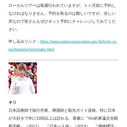
ローカルツアーは毎週行われていますが、１ヶ月前に予約し
なければなりません。予約を取るのは難しいですが、珍しい
所なので皆さんもぜひネット予約にチャレンジしてみてくだ
さい。
申し込みリンク：
https://www.waterconservation.gov.hk/tc/ex-ss
psr/booking-form/index.html
キリ
日本語教師で旅行作家。唎酒師と観光ガイド資格。特に日本
が大好きで年に10回以上は訪れる。著書に『Kiri的東瀛文化觀
察手帳』（2017）、『日本一人旅』（2019）、『爐峰櫻語』