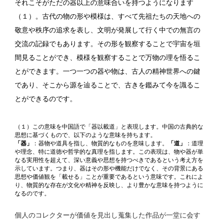
それこそがただの器以上の意味合いを持つようになります
（１）。古代の物の形や模様は、すべて先祖たちの天地への
敬意や秩序の追求を表し、文明が発展して行く中での無言の
交流の記録でもあります。その形を観察することで宇宙を垣
間見ることができ、模様を観察することで万物の理を悟るこ
とができます。一つ一つの器や物は、古人の精神世界への鍵
であり、そこから源を辿ることで、古きを鑑みて今を識るこ
とができるのです。
（１）この意味を中国語で「器以載道」と表現します。中国の古典的な
思想に基づくもので、以下のような意味を持ちます。
「器」
：器物や道具を指し、物質的なものを意味します。
「道」
：道理
や理念、特に道徳や哲学的な真理を指します。この表現は、物や器が単
なる実用性を超えて、深い意義や思想を持つべきであるという考え方を
示しています。つまり、器はその形や機能だけでなく、その背景にある
思想や価値観を「載せる」ことが重要であるという意味です。これによ
り、物質的な存在が文化や精神を反映し、より豊かな意味を持つように
なるのです。
個人のコレクターが価値を見出し蒐集した作品が一堂に会す