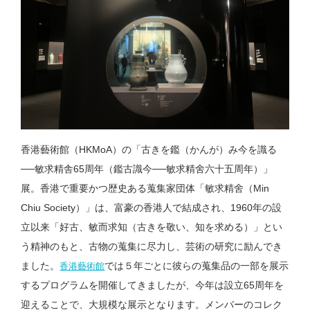
香港藝術館（HKMoA）の「古きを鑑（かんが）み今を識る
──敏求精舎65周年（鑑古識今──敏求精舍六十五周年）」
展。香港で重要かつ歴史ある蒐集家団体「敏求精舍（Min
Chiu Society）」は、富豪の香港人で結成され、1960年の設
立以来「好古、敏而求知（古きを敬い、知を求める）」とい
う精神のもと、古物の蒐集に尽力し、芸術の研究に励んでき
ました。
では５年ごとに彼らの蒐集品の一部を展示
香港藝術館
するプログラムを開催してきましたが、今年は設立65周年を
迎えることで、大規模な展示となります。メンバーのコレク