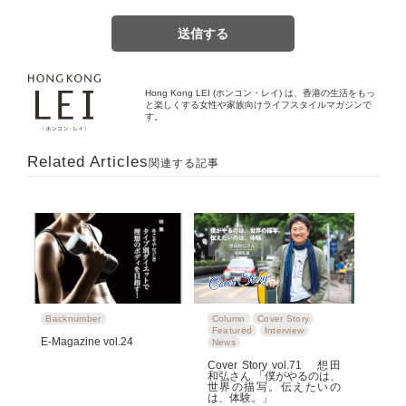
Hong Kong LEI (ホンコン・レイ) は、香港の生活をもっ
と楽しくする女性や家族向けライフスタイルマガジンで
す。
Related Articles
関連する記事
Backnumber
Column
Cover Story
Featured
Interview
E-Magazine vol.24
News
Cover Story vol.71 想田
和弘さん 「僕がやるのは、
世界の描写。伝えたいの
は、体験。」