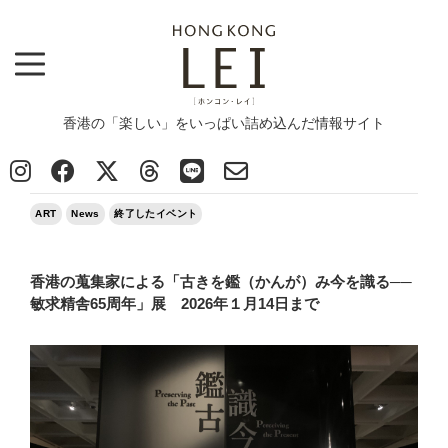
香港の「楽しい」をいっぱい詰め込んだ情報サイト
Top
>
ART
>
香港の蒐集家による「古きを鑑（かんが）み今を識る──敏求精舎65周年」展 2026年１月14日ま
で
2025/09/09
ART
News
終了したイベント
香港の蒐集家による「古きを鑑（かんが）み今を識る──
敏求精舎65周年」展 2026年１月14日まで