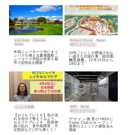
Life Style
Lifestyle
Editors' Choice
News
News
終了したイベント
米国ニューヨーク州にキャ
10年ごとにしか開催されな
ンパスを構える慶應義塾ニ
い盛大な伝統行事「錦田鄉
ューヨーク学院が世界５都
酬恩建醮」12月13日から
市で説明会を開催！
19日まで
ART
News
くらしの提案
終了したイベント
【おうちでレイキ】気の流
れを自分で整えてみよう。
デザイン教育のHKDIに
セルフケアレイキ、自律神
Comic Clubがオープン！
経の乱れ、更年期障害、不
世界のコミックの展覧会も
定愁訴などに打ち勝とう！
開催