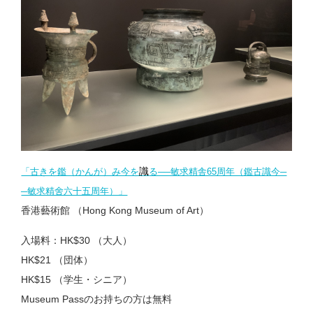
識
「古きを鑑（かんが）み今を
る──敏求精舎65周年（鑑古識今─
─敏求精舍六十五周年）」
香港藝術館 （Hong Kong Museum of Art）
入場料：HK$30 （大人）
HK$21 （団体）
HK$15 （学生・シニア）
Museum Passのお持ちの方は無料