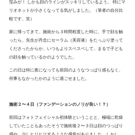
窪みが！ しかも顔のラインがスッキリしているよう。 特にマ
リオネットが小さくなってる気がしました。（筆者の自分比
較です、笑）
家に帰ってきて、施術から３時間程度した時に、手で顔を触
ったら、先生が丹念にセーラム（美容液）をたっぷり塗って
くださったからか、いつもよりスベスベして、まるで子ども
の顔を触っているかのようでした。
この日は特に夜になっても前回のようなつっぱり感もなく、
何事もなかったかのように過ごせました。
施術２〜４日（ファンデーションのノリが良い！？）
前回はフォトフェイシャル初体験ということと、極端に乾燥
していたこともあったそうで施術後２〜３日は顔のつっぱり
感や、少しヒリヒリするような感覚がありました。しかし、