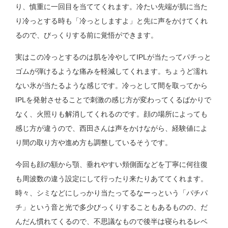
り、慎重に一回目を当ててくれます。冷たい先端が肌に当た
り冷っとする時も「冷っとしますよ」と先に声をかけてくれ
るので、びっくりする前に覚悟ができます。
実はこの冷っとするのは肌を冷やしてIPLが当たってパチっと
ゴムが弾けるような痛みを軽減してくれます。ちょうど濡れ
ない氷が当たるような感じです。冷っとして間を取ってから
IPLを発射させることで刺激の感じ方が変わってくるばかりで
なく、火照りも解消してくれるのです。顔の場所によっても
感じ方が違うので、西田さんは声をかけながら、経験値によ
り間の取り方や進め方も調整しているそうです。
今回も顔の額から顎、垂れやすい頬側面などを丁寧に何往復
も周波数の違う設定にして行ったり来たりあててくれます。
時々、シミなどにしっかり当たってるなーっという「パチパ
チ」という音と光で多少びっくりすることもあるものの、だ
んだん慣れてくるので、不思議なもので後半は寝られるレベ