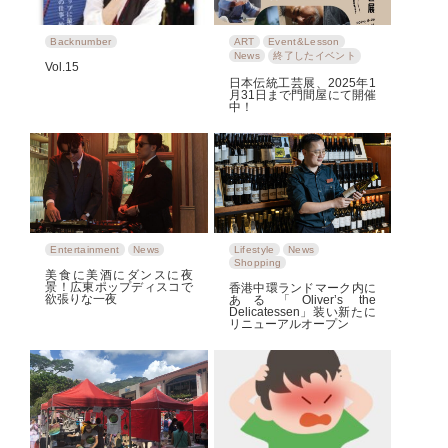
Backnumber
ART
Event&Lesson
News
終了したイベント
Vol.15
日本伝統工芸展、2025年1
月31日まで門間屋にて開催
中！
Entertainment
News
Lifestyle
News
Shopping
美食に美酒にダンスに夜
景！広東ポップディスコで
香港中環ランドマーク内に
欲張りな一夜
ある「Oliver’s the
Delicatessen」装い新たに
リニューアルオープン