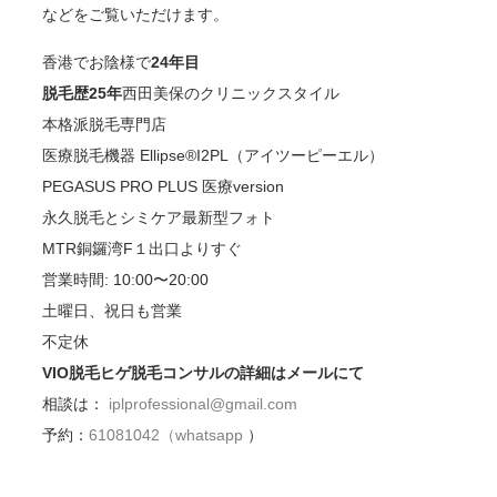
などをご覧いただけます。
香港でお陰様で
24年目
脱毛歴25年
西田美保のクリニックスタイル
本格派脱毛専門店
医療脱毛機器 Ellipse®️I2PL（アイツーピーエル）
PEGASUS PRO PLUS 医療version
永久脱毛とシミケア最新型フォト
MTR銅鑼湾F１出口よりすぐ
営業時間: 10:00〜20:00
土曜日、祝日も営業
不定休
VIO脱毛ヒゲ脱毛コンサルの詳細はメールにて
相談は：
iplprofessional@gmail.com
予約：
61081042（
whatsapp
）