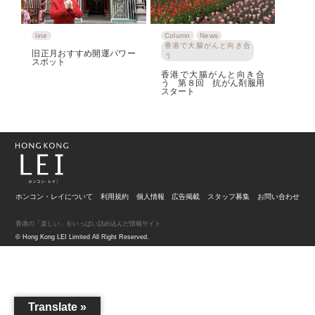
line
Column
News
香港で大腸がんと向き合
旧正月おすすめ開運パワー
う
スポット
香港で大腸がんと向き合
う 第８回 抗がん剤服用
スタート
ホンコン・レイについて
利用規約
個人情報
広告掲載
スタッフ募集
お問い合わせ
香港の「楽しい」をいっぱい詰め込んだ情報サイト
© Hong Kong LEI Limited All Right Reserved.
Translate »