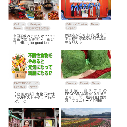
Column
Lifestyle
Editors' Choice
News
Report
News
中国茶で知る香港
保護者が立ち上げた香港日
中国茶飲みませんか？〜中
本人補習授業校が創立15周
国茶で知る香港〜 第14
年を迎える
回 Hiking for good tea
FACEBOOK LIVE
Beauty
Event
News
Lifestyle
News
第８回 育乳ブラの
PECOBRA試着会10月16日
【動画対談】食物不耐性
より３日間 最終日は西湾
（IgG)テストを受けてわか
河、プロムナードで開催！
ったこと