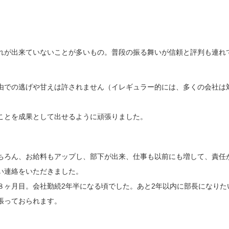
れが出来ていないことが多いもの。普段の振る舞いが信頼と評判も連れ
由での逃げや甘えは許されません（イレギュラー的には、多くの会社は
。
ことを成果として出せるように頑張りました。
ちろん、お給料もアップし、部下が出来、仕事も以前にも増して、責任
い連絡をいただきました。
８ヶ月目。会社勤続2年半になる頃でした。あと2年以内に部長になりた
張っておられます。