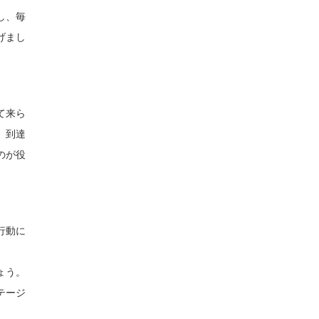
し、毎
げまし
て来ら
、到達
のが役
行動に
ょう。
テージ