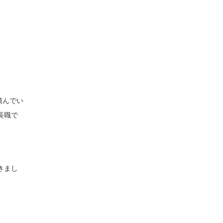
積んでい
長職で
きまし