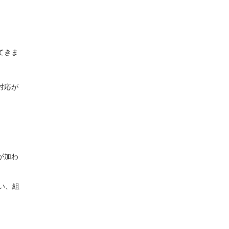
てきま
対応が
が加わ
い、組