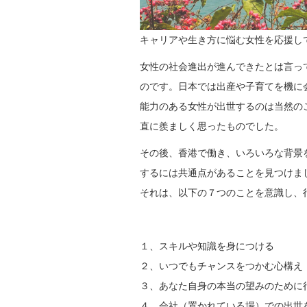
キャリアや生き方に悩む女性を応援し
女性の社会進出が進んできたとは言っ
のです。日本では出産や子育てを機に
能力のある女性が出世するのは当然の
直に羨ましく思ったものでした。
その後、香港で働き、いろいろな背景
するには共通点があることを見つけま
それは、以下の７つのことを意識し、
１、スキルや知識を身につける
２、いつでもチャンスをつかむ心構え
３、あなた自身の本当の望みのために
４、会社（置かれている場）での出世