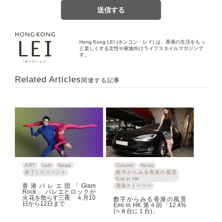
Hong Kong LEI (ホンコン・レイ) は、香港の生活をもっ
と楽しくする女性や家族向けライフスタイルマガジンで
す。
Related Articles
関連する記事
ART
Left
News
Column
News
終了したイベント
数字からみる香港の風景
Emi in HK
香港バレエ団「Glam
香港ストーリー
Rock」 バレエとロックが
火花を散らす三夜 ４月10
数字からみる香港の風景
日から12日まで
Emi in HK 第４回「12.4%
(≒８台に１台)」