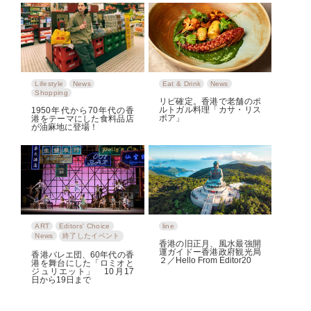
Lifestyle
News
Eat & Drink
News
Shopping
リピ確定。香港で老舗のポ
ルトガル料理「カサ・リス
1950年代から70年代の香
ボア」
港をテーマにした食料品店
が油麻地に登場！
ART
Editors' Choice
line
News
終了したイベント
香港の旧正月、風水最強開
運ガイドー香港政府観光局
香港バレエ団、60年代の香
２／Hello From Editor20
港を舞台にした「ロミオと
ジュリエット」 10月17
日から19日まで