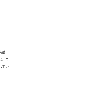
焼酎・
は、ま
れてい