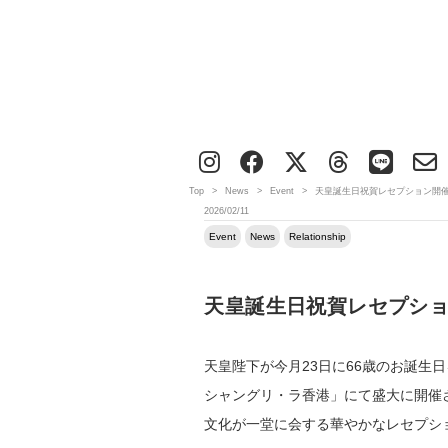
Top
>
News
>
Event
>
天皇誕生日祝賀レセプション開催
2026/02/11
Event
News
Relationship
天皇誕生日祝賀レセプショ
天皇陛下が今月23日に66歳のお誕
シャングリ・ラ香港」にて盛大に開催
文化が一堂に会する華やかなレセプシ