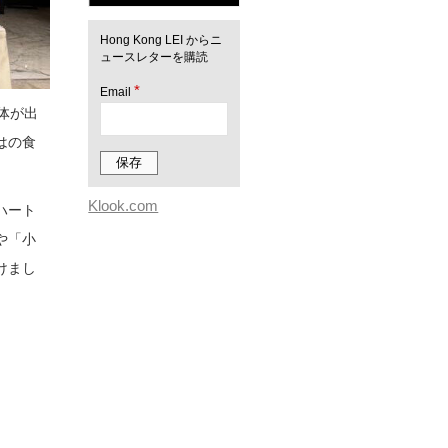
Hong Kong LEI からニ
ュースレターを購読
*
Email
体が出
はの食
Klook.com
ハート
や「小
けまし