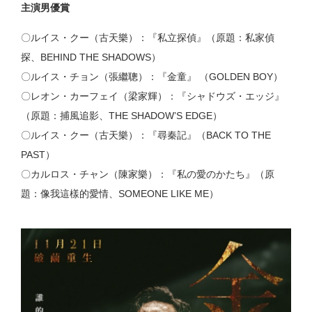
主演男優賞
〇ルイス・クー（古天樂）：『私立探偵』（原題：私家偵
探、BEHIND THE SHADOWS）
〇ルイス・チョン（張繼聰）：『金童』 （GOLDEN BOY）
〇レオン・カーフェイ（梁家輝）：『シャドウズ・エッジ』
（原題：捕風追影、THE SHADOW’S EDGE）
〇ルイス・クー（古天樂）：『尋秦記』（BACK TO THE
PAST）
〇カルロス・チャン（陳家樂）：『私の愛のかたち』（原
題：像我這樣的愛情、SOMEONE LIKE ME）