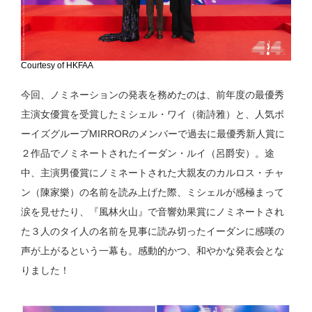
Courtesy of HKFAA
今回、ノミネーションの発表を務めたのは、前年度の最優秀
主演女優賞を受賞したミシェル・ワイ（衛詩雅）と、人気ボ
ーイズグループMIRRORのメンバーで過去に最優秀新人賞に
２作品でノミネートされたイーダン・ルイ（呂爵安）。途
中、主演男優賞にノミネートされた大親友のカルロス・チャ
ン（陳家樂）の名前を読み上げた際、ミシェルが感極まって
涙を見せたり、『風林火山』で音響効果賞にノミネートされ
た３人のタイ人の名前を見事に読み切ったイーダンに感嘆の
声が上がるという一幕も。感動的かつ、和やかな発表会とな
りました！