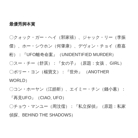
最優秀脚本賞
〇クォック・ガー・ヘイ（郭家禧）、ジャック・リー（李振
傑）、ホー・シウホン（何肇康）、デヴォン・チョイ（蔡嘉
桁）：『UFO離奇命案』（UNIDENTIFIED MURDER）
〇スー・チー（舒淇）：『女の子』（原題：女孩 、GIRL）
〇ポリー・ヨン（楊寶文）：『世外』 （ANOTHER
WORLD）
〇コン・ホーヤン（江皓昕）、エイミー・チン（錢小蕙）：
『再見UFO』（CIAO, UFO）
〇チョウ・マンユー（周汶儒）：『私立探偵』（原題：私家
偵探、BEHIND THE SHADOWS）