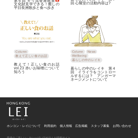
第６回 キリ流香港散策
回 心耀堂の活動内容は?
文化財見学できる！癒しの
平日長洲散歩と食べ歩き
Column
Column
News
Wellbeing
教えて正しい食のお話
暮らしの中のレイキ
教えて！正しい食のお話
vol.23 赤いお味噌について
暮らしの中のレイキ 第４
知ろう
回 イライラをコントロー
ルするには？ アンガーマ
ネージメントについて
ホンコン・レイについて
利用規約
個人情報
広告掲載
スタッフ募集
お問い合わせ
香港の「楽しい」をいっぱい詰め込んだ情報サイト