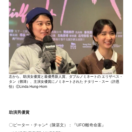
左から、助演女優賞と最優秀新人賞、ダブルノミネートの エリザベス・
タン（鄧濤）、主演女優賞にノミネートされた ナタリー・スー（許恩
怡）ⒸLinda Hung-Hom
助演男優賞
〇ピーター・チャン*（陳湛文）：『UFO離奇命案』