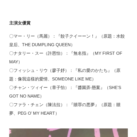
主演女優賞
〇マー・リー（馬麗）：『餃子クイーーン！』（原題：水餃
皇后、THE DUMPLING QUEEN）
〇ナタリー・スー（許恩怡）：『無名指』（MY FIRST OF
MAY）
〇フィッシュ・リウ（廖子妤）：『私の愛のかたち』（原
題：像我這樣的愛情、SOMEONE LIKE ME）
〇チャン・ツィイー（章子怡）：『醬園弄‧懸案』（SHE’S
GOT NO NAME）
〇ファラ・チェン（陳法拉）：『贖罪の悪夢』（原題：贖
夢、PEG O’ MY HEART）