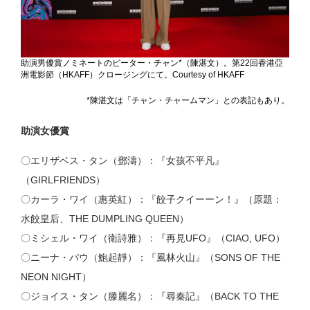
助演男優賞ノミネートのピーター・チャン*（陳湛文）。第22回香港亞
洲電影節（HKAFF）クロージングにて。Courtesy of HKAFF
*陳湛文は「チャン・チャームマン」との表記もあり。
助演女優賞
〇エリザベス・タン（鄧濤）：『女孩不平凡』
（GIRLFRIENDS）
〇カーラ・ワイ（惠英紅）：『餃子クイーーン！』（原題：
水餃皇后、THE DUMPLING QUEEN）
〇ミシェル・ワイ（衛詩雅）：『再見UFO』（CIAO, UFO）
〇ニーナ・パウ（鮑起靜）：『風林火山』（SONS OF THE
NEON NIGHT）
〇ジョイス・タン（滕麗名）：『尋秦記』（BACK TO THE