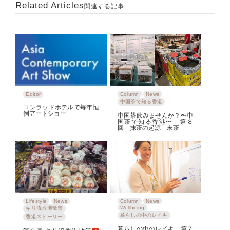
Related Articles
関連する記事
Editor
Column
News
中国茶で知る香港
コンラッドホテルで毎年恒
例アートショー
中国茶飲みませんか？〜中
国茶で知る香港〜 第８
回 抹茶の起源―末茶
Lifestyle
News
Column
News
Wellbeing
キリ流香港散策
暮らしの中のレイキ
香港ストーリー
暮らしの中のレイキ 第７