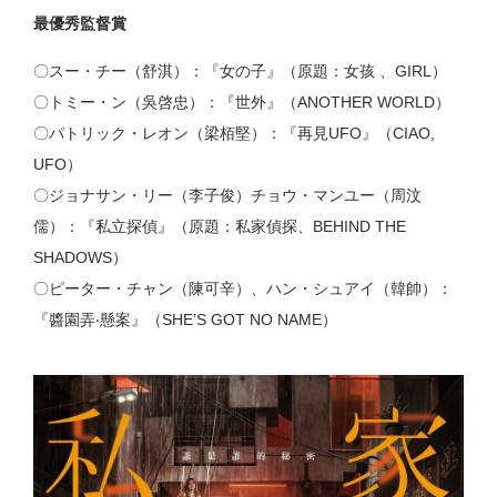
最優秀監督賞
〇スー・チー（舒淇）：『女の子』（原題：女孩 、GIRL）
〇トミー・ン（吳啓忠）：『世外』（ANOTHER WORLD）
〇パトリック・レオン（梁栢堅）：『再見UFO』（CIAO,
UFO）
〇ジョナサン・リー（李子俊）チョウ・マンユー（周汶
儒）：『私立探偵』（原題：私家偵探、BEHIND THE
SHADOWS）
〇ピーター・チャン（陳可辛）、ハン・シュアイ（韓帥）：
『醬園弄‧懸案』（SHE’S GOT NO NAME）