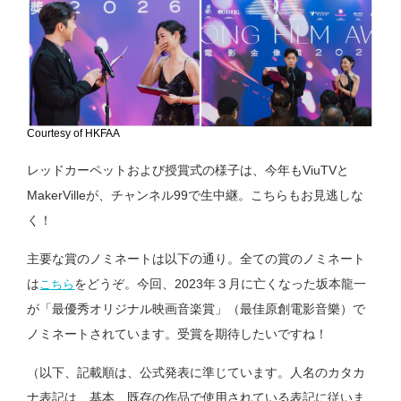
Courtesy of HKFAA
レッドカーペットおよび授賞式の様子は、今年もViuTVと
MakerVilleが、チャンネル99で生中継。こちらもお見逃しな
く！
主要な賞のノミネートは以下の通り。全ての賞のノミネート
は
をどうぞ。今回、2023年３月に亡くなった坂本龍一
こちら
が「最優秀オリジナル映画音楽賞」（最佳原創電影音樂）で
ノミネートされています。受賞を期待したいですね！
（以下、記載順は、公式発表に準じています。人名のカタカ
ナ表記は、基本、既存の作品で使用されている表記に従いま