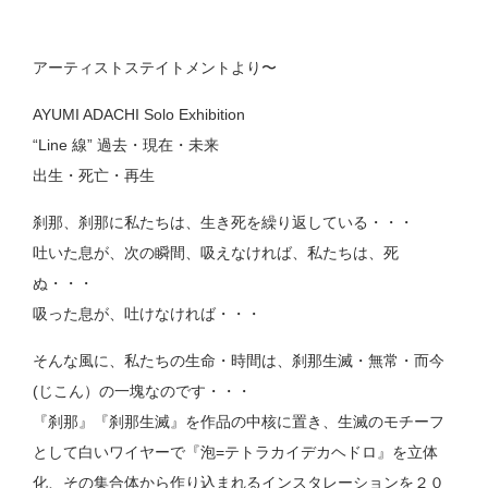
アーティストステイトメントより〜
AYUMI ADACHI Solo Exhibition
“Line 線” 過去・現在・未来
出生・死亡・再生
刹那、刹那に私たちは、生き死を繰り返している・・・
吐いた息が、次の瞬間、吸えなければ、私たちは、死
ぬ・・・
吸った息が、吐けなければ・・・
そんな風に、私たちの生命・時間は、刹那生滅・無常・而今
(じこん）の一塊なのです・・・
『刹那』『刹那生滅』を作品の中核に置き、生滅のモチーフ
として白いワイヤーで『泡=テトラカイデカヘドロ』を立体
化、その集合体から作り込まれるインスタレーションを２０