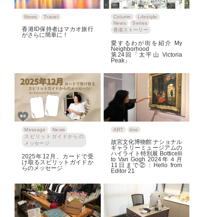
News
Travel
Column
Lifestyle
News
Series
香港ID保持者はマカオ旅行
香港ストーリー
がさらに簡単に！
愛するわが街を紹介 My
Neighborhood
第24回「太平山 Victoria
Peak」
Message
News
ART
line
スピリットガイドからの
故宮文化博物館 ナショナル
メッセージ
ギャラリーミュージアムの
ハイライト特別展 Botticelli
2025年12月、カードで受
to Van Gogh 2024年４月
け取るスピリットガイドか
11日まで②：Hello from
らのメッセージ
Editor 21