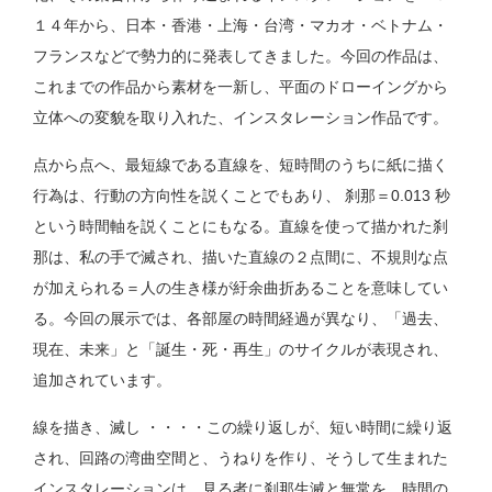
１４年から、日本・香港・上海・台湾・マカオ・ベトナム・
フランスなどで勢力的に発表してきました。今回の作品は、
これまでの作品から素材を一新し、平面のドローイングから
立体への変貌を取り入れた、インスタレーション作品です。
点から点へ、最短線である直線を、短時間のうちに紙に描く
行為は、行動の方向性を説くことでもあり、 刹那＝0.013 秒
という時間軸を説くことにもなる。直線を使って描かれた刹
那は、私の手で滅され、描いた直線の２点間に、不規則な点
が加えられる＝人の生き様が紆余曲折あることを意味してい
る。今回の展示では、各部屋の時間経過が異なり、「過去、
現在、未来」と「誕生・死・再生」のサイクルが表現され、
追加されています。
線を描き、滅し ・・・・この繰り返しが、短い時間に繰り返
され、回路の湾曲空間と、うねりを作り、そうして生まれた
インスタレーションは、見る者に刹那生滅と無常を、時間の