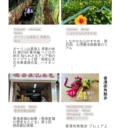
Column
Lifestyle
Column
News
News
しなやかな心のすすめ
ダーリンは香港人 李家の
しなやかな心のすすめ 第
休日
15回 心理療法体験者のリ
アル
ダーリンは香港人 李家の休
日 第23回 番外編 ペドロの
休日 知られざるアジア初の
ロープウェイ跡「柏架山太
古吊車遺跡古道」ハイキン
グ
Column
News
FACEBOOK LIVE
Lifestyle
News
香港老舗記録冊
Shopping
Travel
香港老舗記録冊（香港老舗
香港ストーリー
の歴史をたどる）第３回
德昌森記蒸籠
香港街角散歩 プレミア上