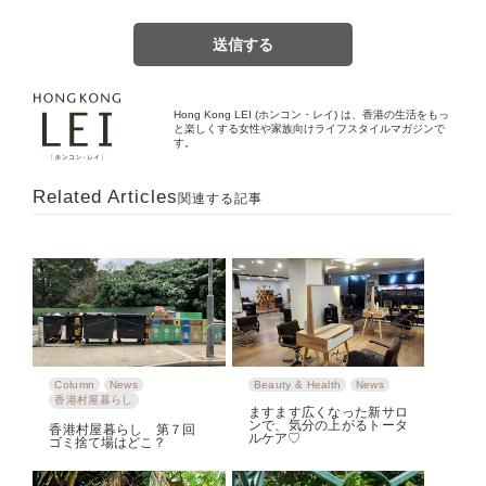
Hong Kong LEI (ホンコン・レイ) は、香港の生活をもっ
と楽しくする女性や家族向けライフスタイルマガジンで
す。
Related Articles
関連する記事
Column
News
Beauty & Health
News
香港村屋暮らし
ますます広くなった新サロ
ンで、気分の上がるトータ
香港村屋暮らし 第７回
ルケア♡
ゴミ捨て場はどこ？