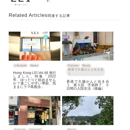
す。
Related Articles
関連する記事
Lifestyle
News
Column
News
香港で大腸がんと向き合
Hong Kong LEI Vol.48 発行
う
しました。特集「2022
年、ゆったりと始めません
香港で大腸がんと向き合
か？過ごしやすい季節、気
う 第５回 手術終了、５
ままにラマ島散歩」
日間の入院生活（後編）
Column
Lifestyle
News