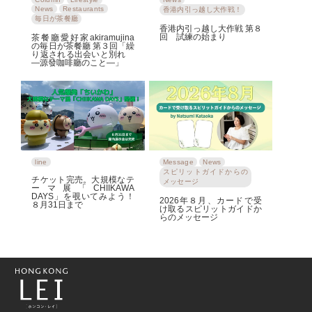
News
Restaurants
香港内引っ越し大作戦！
毎日が茶餐廳
香港内引っ越し大作戦 第８
回 試練の始まり
茶餐廳愛好家akiramujina
の毎日が茶餐廳 第３回「繰
り返される出会いと別れ
―源發咖啡廳のこと―」
line
Message
News
スピリットガイドからの
チケット完売。大規模なテ
メッセージ
ーマ展「CHIIKAWA
DAYS」を覗いてみよう！
2026年８月、カードで受
８月31日まで
け取るスピリットガイドか
らのメッセージ