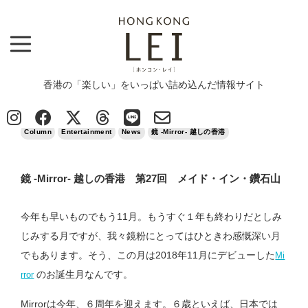
香港の「楽しい」をいっぱい詰め込んだ情報サイト
Top
>
Column
>
鏡 -Mirror- 越しの香港 第27回 メイド・イン・鑽石山
2024/11/01
Column
Entertainment
News
鏡 -Mirror- 越しの香港
鏡 -Mirror- 越しの香港 第27回 メイド・イン・鑽石山
今年も早いものでもう11月。もうすぐ１年も終わりだとしみ
じみする月ですが、我々鏡粉にとってはひときわ感慨深い月
でもあります。そう、この月は2018年11月にデビューした
Mi
のお誕生月なんです。
rror
Mirrorは今年、６周年を迎えます。６歳といえば、日本では