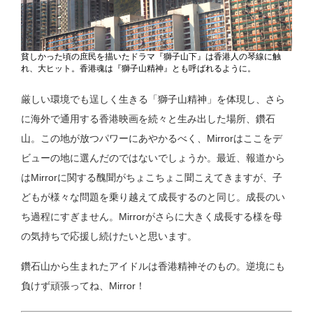
貧しかった頃の庶民を描いたドラマ『獅子山下』は香港人の琴線に触
れ、大ヒット。香港魂は『獅子山精神』とも呼ばれるように。
厳しい環境でも逞しく生きる「獅子山精神」を体現し、さら
に海外で通用する香港映画を続々と生み出した場所、鑽石
山。この地が放つパワーにあやかるべく、Mirrorはここをデ
ビューの地に選んだのではないでしょうか。最近、報道から
はMirrorに関する醜聞がちょこちょこ聞こえてきますが、子
どもが様々な問題を乗り越えて成長するのと同じ。成長のい
ち過程にすぎません。Mirrorがさらに大きく成長する様を母
の気持ちで応援し続けたいと思います。
鑽石山から生まれたアイドルは香港精神そのもの。逆境にも
負けず頑張ってね、Mirror！