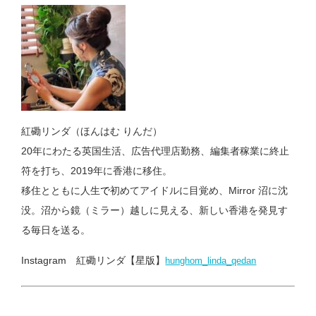
紅磡リンダ（ほんはむ りんだ）
20年にわたる英国生活、広告代理店勤務、編集者稼業に終止
符を打ち、2019年に香港に移住。
移住とともに人生
で
初めてアイドルに目覚め、Mirror 沼に沈
没。沼から鏡（ミラー）越しに見える、新しい香港を発見す
る毎日を送る。
Instagram 紅磡リンダ【星版】
hunghom_linda_qedan