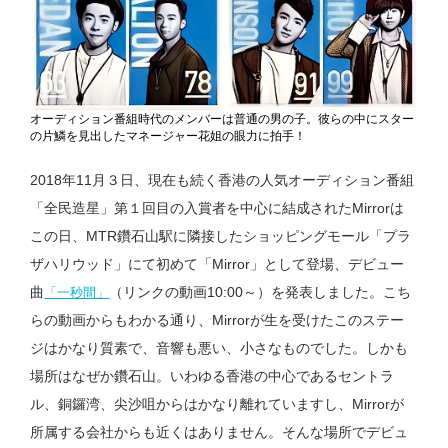
オーディション番組時代のメンバーは普通の男の子。彼らの中にスター
の片鱗を見出したマネージャー花姐の眼力に拍手！
2018年11月３日、現在も続く香港の人気オーディション番組
「全民造星」第１回目の入賞者を中心に結成されたMirrorは
この日、MTR鑽石山駅に隣接したショッピングモール「プラ
ザハリウッド」にて初めて「Mirror」として登場、デビュー
曲
（リンクの動画10:00～）を発表しました。こち
「一秒間」
らの動画からもわかる通り、Mirrorが生を受けたこのステー
ジはかなり質素で、音響も悪い、小さなものでした。しかも
場所はなぜか鑽石山。いわゆる香港の中心であるセントラ
ル、銅鑼湾、尖沙咀からはかなり離れていますし、Mirrorが
所属する会社からも近くはありません。そんな場所でデビュ