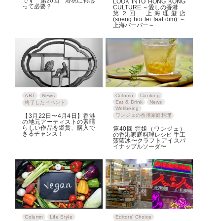
です 第20回 浴衣に衿芯
LOOK INTO HONG KONG
って必要？
CULTURE ～愛しの香港
第２回 上海理髮店
(soeng hoi lei faat dim) ～
上海バーバー～
ART
News
Column
Cooking
Eat & Drink
News
終了したイベント
Wellbeing
【3月22日〜4月4日】香港
ワンジェの香港家庭料理
の地元アーティストの素晴
らしい作品を鑑賞、購入で
第40回 雲姐（ワンジェ）
きるチャンス！
の香港家庭料理レシピ 手工
菠蘿冰〜クラフトアイスパ
イナップルソーダ〜
Column
Life Style
Editors' Choice