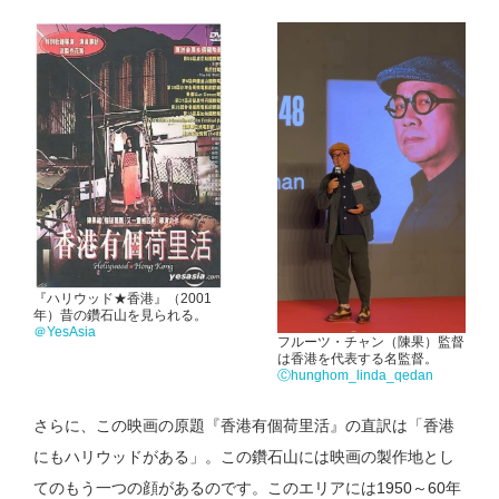
『ハリウッド★香港』（2001
年）昔の鑽石山を見られる。
＠YesAsia
フルーツ・チャン（陳果）監督
は香港を代表する名監督。
Ⓒhunghom_linda_qedan
さらに、この映画の原題『香港有個荷里活』の直訳は「香港
にもハリウッドがある」。この鑽石山には映画の製作地とし
てのもう一つの顔があるのです。このエリアには1950～60年