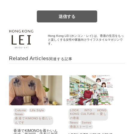
Hong Kong LEI (ホンコン・レイ) は、香港の生活をもっ
と楽しくする女性や家族向けライフスタイルマガジンで
す。
Related Articles
関連する記事
Column
Life Style
LOOK INTO HONG
KONG CULTURE ～愛し
News
の香港
香港でKIMONOを着たい
んです
News
Series
香港ストーリー
香港でKIMONOを着たいん