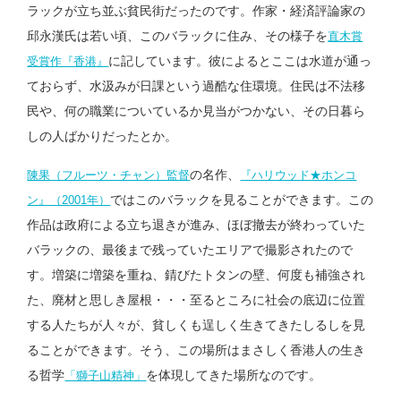
ラックが立ち並ぶ貧民街だったのです。作家・経済評論家の
邱永漢氏は若い頃、このバラックに住み、その様子を
直木賞
に記しています。彼によるとここは水道が通っ
受賞作『香港』
ておらず、水汲みが日課という過酷な住環境。住民は不法移
民や、何の職業についているか見当がつかない、その日暮ら
しの人ばかりだったとか。
の名作、
陳果（フルーツ・チャン）監督
『ハリウッド★ホンコ
ではこのバラックを見ることができます。この
ン』（2001年）
作品は政府による立ち退きが進み、ほぼ撤去が終わっていた
バラックの、最後まで残っていたエリアで撮影されたので
す。増築に増築を重ね、錆びたトタンの壁、何度も補強され
た、廃材と思しき屋根・・・至るところに社会の底辺に位置
する人たちが人々が、貧しくも逞しく生きてきたしるしを見
ることができます。そう、この場所はまさしく香港人の生き
る哲学
を体現してきた場所なのです。
「獅子山精神」