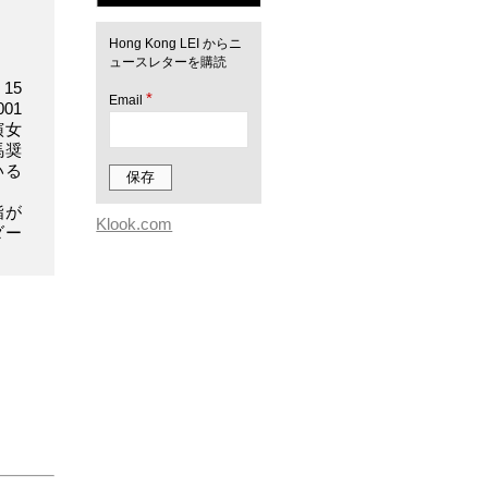
Hong Kong LEI からニ
ュースレターを購読
15
*
Email
01
演女
馬奨
いる
詣が
Klook.com
ダー