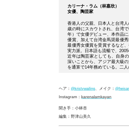
カリーナ・ラム（林嘉欣）
女優、陶芸家
香港人の父親、日本人と台湾人
歳の時にスカウトされ、台湾で
年）で女優デビュー、本作品に
優賞、加えて台湾金馬奨最優秀
最優秀女優賞を受賞するなど、
実力派。日本語も流暢で、200
近年は陶芸家としても、自身の
深いことから、アジア最大級の
を通算で14年務めている。二
ヘア：
、メイク：
@kristywailing
@heisa
Instagram：
karenalamkayan
聞き手：小林杏
編集：野津山美久