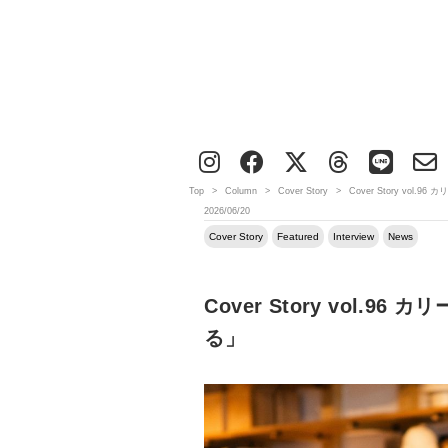
Top
>
Column
>
Cover Story
>
Cover Story v
2026/06/20
Cover Story
Featured
Interview
News
Cover Story vol
る」