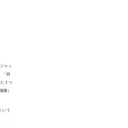
、ジャッ
。「持
いた２つ
國榮）
という