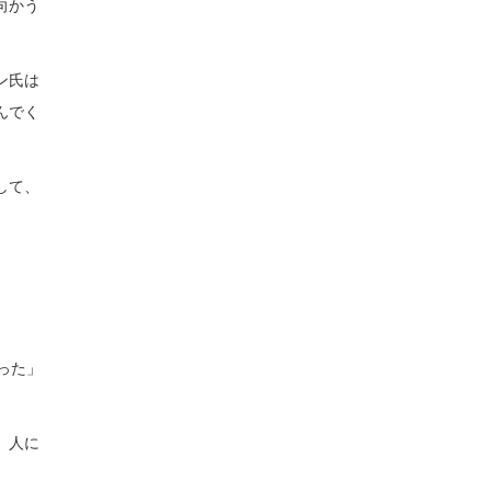
向かう
ン氏は
んでく
して、
った」
、人に