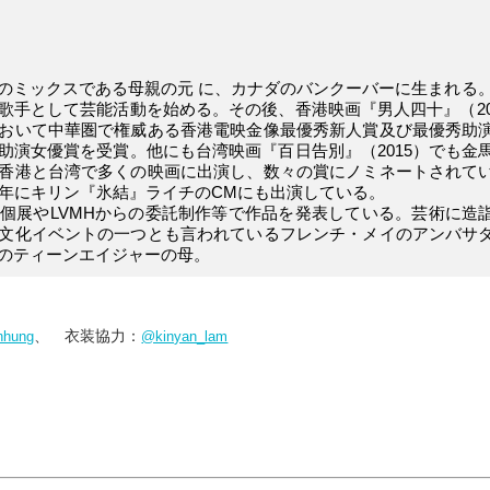
のミックスである母親の元 に、カナダのバンクーバーに生まれる。
歌手として芸能活動を始める。その後、香港映画『男人四十』（20
おいて中華圏で権威ある香港電映金像最優秀新人賞及び最優秀助
助演女優賞を受賞。他にも台湾映画『百日告別』（2015）でも金
香港と台湾で多くの映画に出演し、数々の賞にノミネートされて
5年にキリン『氷結』ライチのCMにも出演している。
個展やLVMHからの委託制作等で作品を発表している。芸術に造
文化イベントの一つとも言われているフレンチ・メイのアンバサ
人のティーンエイジャーの母。
、 衣装協力：
nhung
@kinyan_lam