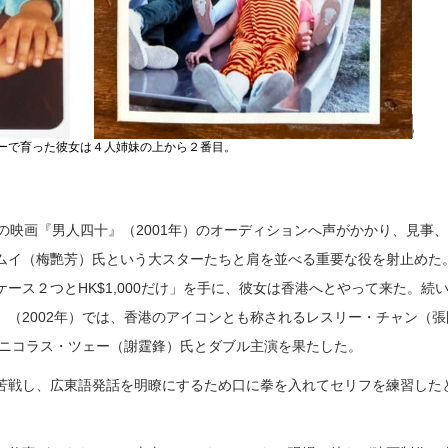
ーで育った彼女は４人姉妹の上から２番目。
の映画『男人四十』（2001年）のオーディションへ声がかかり、見事
ムイ（梅艷芳）氏という大スターたちと肩を並べる重要な役を射止めた
ース２つとHK$1,000だけ」を手に、彼女は香港へとやって来た。続
』（2002年）では、香港のアイコンとも称されるレスリー・チャン（張
はニコラス・ツェー（謝霆鋒）氏とダブル主演を果たした。
苦戦し、広東語発話を明瞭にするため口に拳を入れてセリフを練習した