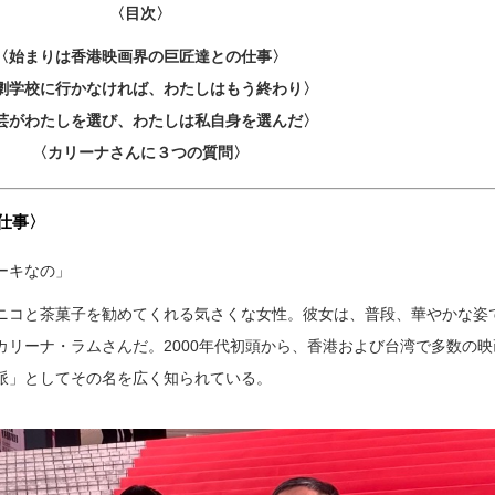
〈目次〉
〈始まりは香港映画界の巨匠達との仕事
〉
劇学校に行かなければ、わたしはもう終わり
〉
芸がわたしを選び、わたしは私自身を選んだ
〉
〈カリーナさんに３つの質問〉
仕事
〉
ーキなの」
ニコと茶菓子を勧めてくれる気さくな女性。彼女は、普段、華やかな姿
カリーナ・ラムさんだ。2000年代初頭から、香港および台湾で多数の映
派」としてその名を広く知られている。