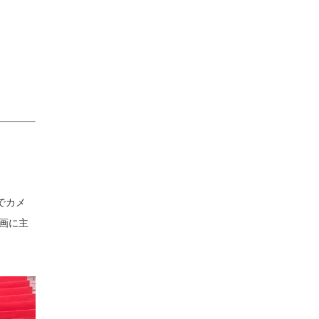
でカメ
画に主