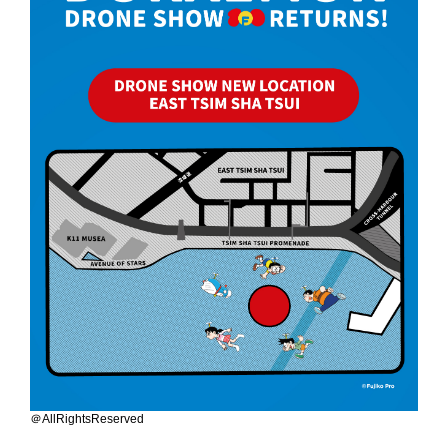
＠AllRightsReserved