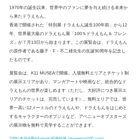
1970年の誕生以来、世界中のファンに夢を与え続ける未来か
ら来たドラえもん。
香港で開催された「特別展 ドラえもん誕生100年前」から12
年、世界最大級のドラえもん展「100％ドラえもん＆ フレン
ズ」が７月13日から始まります。この展覧会は、ドラえもん
の原作者である藤子・F・不二雄先生の生誕90周年を記念し
たものです。
展覧会は、K11 MUSEAで開催。入場無料エリアとチケット制
の展示エリアがあり、マンガアートや映画など、総合的なド
ラえもんの世界が楽しめます（ただし、大好評につき展示エ
リアのチケットは、完売しています）。無料エリアでは、世
界一高い12メートルのドラえもんや、ドラえもんをはじめと
するキャラクターのオブジェなど、アベニューオブスターズ
の展示物を無料で見学することができます。
100%多啦A夢&Friends巡迴特展 (doraemon100.com)