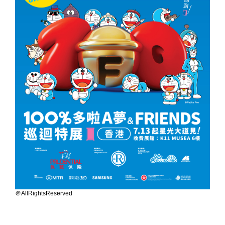
＠AllRightsReserved