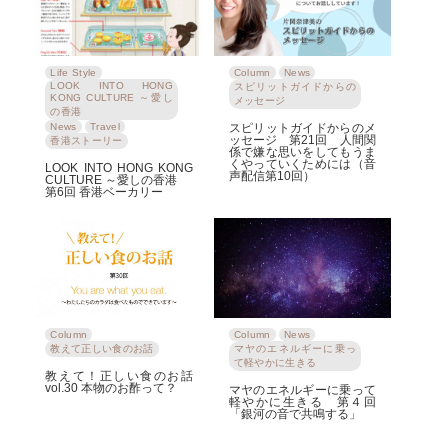
Life Style
Column
News
LOOK INTO HONG
スピリットガイドからの
KONG CULTURE ～愛し
メッセージ
の香港
News
Travel
スピリットガイドからのメ
ッセージ 第21回 人間関
香港ストーリー
係で嫌な思いをしてもうま
くやっていくためには（音
LOOK INTO HONG KONG
声配信第10回）
CULTURE ～愛しの香港
第6回 香港ベーカリー
Column
Column
News
教えて正しい食のお話
マヤのエネルギーに乗っ
て軽やかに生きる
教えて！正しい食のお話
vol.30 本物のお酢って？
マヤのエネルギーに乗って
軽やかに生きる 第４回
「銀河の音で共鳴する」