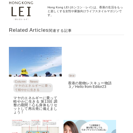
Hong Kong LEI (ホンコン・レイ) は、香港の生活をもっ
と楽しくする女性や家族向けライフスタイルマガジンで
す。
Related Articles
関連する記事
line
Column
News
香港の動物レスキュー物語
マヤのエネルギーに乗っ
３／Hello from Editor23
て軽やかに生きる
マヤのエネルギーに乗って
軽やかに生きる 第13回 調
整の期間！心も身体もリセ
ットして再出発に備えまし
ょう！