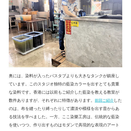
奥には、染料が入ったバスタブよりも大きなタンクが鎮座し
ています。このスタジオ独特の藍染カラーを出すとても貴重
な染料です。香港には以前もご紹介した藍染を教える教室が
数件ありますが、それぞれに特徴があります。
した
前回ご紹介
のは、布を縫ったり縛ったりして濃淡や模様を出す昔からあ
る技法を学べました。一方、ここ染樂工房は、伝統的な藍染
を使いつつ、作り出すものはモダンで具現的な表現のアート