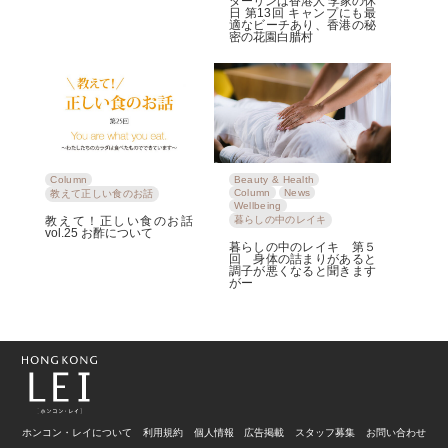
ダーリンは香港人 李家の休
日 第13回 キャンプにも最
適なビーチあり、香港の秘
密の花園白腊村
Column
Beauty & Health
Column
News
教えて正しい食のお話
Wellbeing
教えて！正しい食のお話
暮らしの中のレイキ
vol.25 お酢について
暮らしの中のレイキ 第５
回 身体の詰まりがあると
調子が悪くなると聞きます
がー
ホンコン・レイについて
利用規約
個人情報
広告掲載
スタッフ募集
お問い合わせ