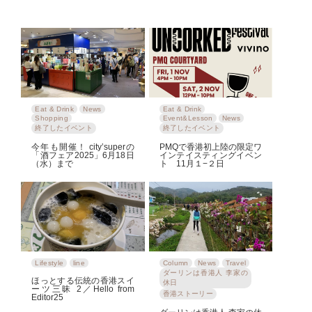
Eat & Drink
News
Eat & Drink
Shopping
Event&Lesson
News
終了したイベント
終了したイベント
今年も開催！ city’superの
PMQで香港初上陸の限定ワ
「酒フェア2025」6月18日
インテイスティングイベン
（水）まで
ト 11月１−２日
Lifestyle
line
Column
News
Travel
ダーリンは香港人 李家の
ほっとする伝統の香港スイ
休日
ーツ三昧 2／Hello from
香港ストーリー
Editor25