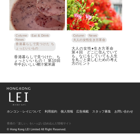
Column
Eat & Drink
Column
News
News
大人の女性生き方革命
香港暮らしで見つけた ち
大人の女性♦生き方革命
ょっといいもの
第４回 どこに住んでいて
も、なにをしていても人生
香港暮らしで見つけた、ち
を丸ごと楽しむための考え
ょっといいもの！ 第10回
方のヒント
年中おいしい椰汁紫米露
ホンコン・レイについて
利用規約
個人情報
広告掲載
スタッフ募集
お問い合わせ
香港の「楽しい」をいっぱい詰め込んだ情報サイト
© Hong Kong LEI Limited All Right Reserved.