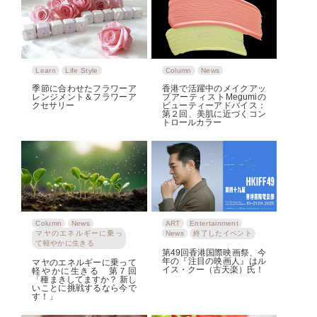
Learn
Life Style
Column
News
季節に合わせたフラワーア
香港で活躍中のメイクアッ
レンジメント＆フラワーア
プアーティストMegumiの
クセサリー
ビューティーアドバイス：
第２回、美肌に近づくコン
トロールカラー
Column
News
ART
Entertainment
マヤのエネルギーに乗っ
News
終了したイベント
て軽やかに生きる
第49回香港国際映画祭、今
年の『注目の映画人』はル
マヤのエネルギーに乗って
イス・クー（古天楽）氏！
軽やかに生きる 第７回
「種まきしてますか？ 新し
いことに挑戦するなら今で
す！」