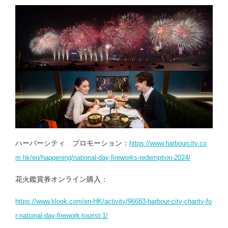
ハーバーシティ プロモーション：
https://www.harbourcity.co
m.hk/en/happening/national-day-fireworks-redemption-2024/
花火鑑賞券オンライン購入：
https://www.klook.com/en-HK/activity/96683-harbour-city-charity-fo
r-national-day-firework-tourist-1/