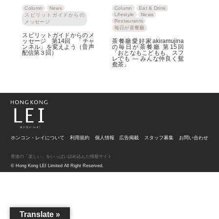
Column
News
Column
Eat & Drink
Lifestyle
News
スピリットガイドからの
Restaurants
メッセージ
毎日が茶餐廳
スピリットガイドからのメ
ッセージ 第14回 「チャ
茶餐廳愛好家akiramujina
ンネル」を変えよう（音声
の毎日が茶餐廳 第15回
配信第３回）
「おとなもこどもも、スフ
レでも ― みんな仲良く鴛
鴦茶」
ホンコン・レイについて
利用規約
個人情報
広告掲載
スタッフ募集
お問い合わせ
香港の「楽しい」をいっぱい詰め込んだ情報サイト
© Hong Kong LEI Limited All Right Reserved.
Translate »