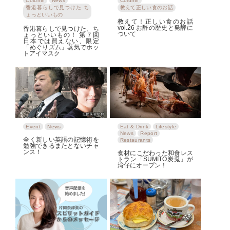
Column
News
Column
香港暮らしで見つけた ち
教えて正しい食のお話
ょっといいもの
教えて！正しい食のお話
vol.26 お酢の歴史と発酵に
香港暮らしで見つけた、ち
ついて
ょっといいもの！ 第７回
日本では買えない、限定
「めぐりズム」蒸気でホッ
トアイマスク
Event
News
Eat & Drink
Lifestyle
News
Report
全く新しい英語の記憶術を
Restaurants
勉強できるまたとないチャ
ンス！
食材にこだわった和食レス
トラン「SUMITO炭兎」が
湾仔にオープン！