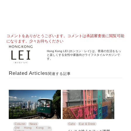
コメントをありがとうございます。コメントは承認審査後に閲覧可能
になります。少々お待ちください
Hong Kong LEI (ホンコン・レイ) は、香港の生活をもっ
と楽しくする女性や家族向けライフスタイルマガジンで
す。
Related Articles
関連する記事
Column
News
Cafe
Eat & Drink
Old Hong Kong in
Colour