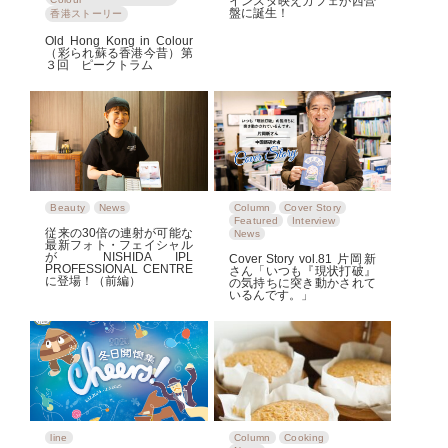
インスタ映えカフェが西營
盤に誕生！
香港ストーリー
Old Hong Kong in Colour
（彩られ蘇る香港今昔）第
３回 ピークトラム
Beauty
News
Column
Cover Story
Featured
Interview
従来の30倍の連射が可能な
News
最新フォト・フェイシャル
が NISHIDA IPL
Cover Story vol.81 片岡新
PROFESSIONAL CENTRE
さん「いつも『現状打破』
に登場！（前編）
の気持ちに突き動かされて
いるんです。」
line
Column
Cooking