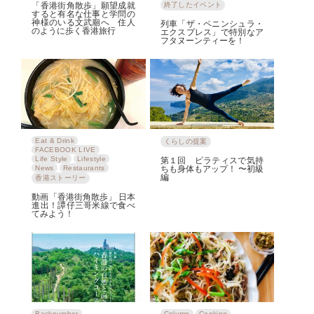
「香港街角散歩」願望成就
終了したイベント
すると有名な仕事と学問の
神様のいる文武廟へ 住人
列車「ザ・ペニンシュラ・
のように歩く香港旅行
エクスプレス」で特別なア
フタヌーンティーを！
Eat & Drink
くらしの提案
FACEBOOK LIVE
Life Style
Lifestyle
第１回 ピラティスで気持
News
Restaurants
ちも身体もアップ！ 〜初級
編
香港ストーリー
動画「香港街角散歩」 日本
進出！譚仔三哥米線で食べ
てみよう！
Backnumber
Column
Cooking