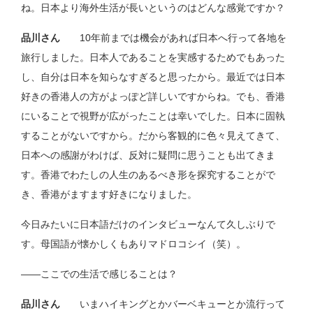
ね。日本より海外生活が長いというのはどんな感覚ですか？
品川さん
10年前までは機会があれば日本へ行って各地を
旅行しました。日本人であることを実感するためでもあった
し、自分は日本を知らなすぎると思ったから。最近では日本
好きの香港人の方がよっぽど詳しいですからね。でも、香港
にいることで視野が広がったことは幸いでした。日本に固執
することがないですから。だから客観的に色々見えてきて、
日本への感謝がわけば、反対に疑問に思うことも出てきま
す。香港でわたしの人生のあるべき形を探究することがで
き、香港がますます好きになりました。
今日みたいに日本語だけのインタビューなんて久しぶりで
す。母国語が懐かしくもありマドロコシイ（笑）。
――ここでの生活で感じることは？
品川さん
いまハイキングとかバーベキューとか流行って