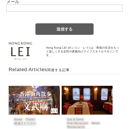
メール
Hong Kong LEI (ホンコン・レイ) は、香港の生活をもっ
と楽しくする女性や家族向けライフスタイルマガジンで
す。
Related Articles
関連する記事
News
Travel
Eat & Drink
Event&Lesson
News
香港ストーリー
Restaurants