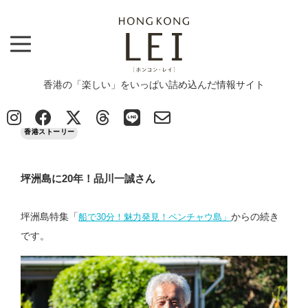
香港の「楽しい」をいっぱい詰め込んだ情報サイト
Top
>
Column
>
香港ストーリー
>
坪洲島に20年！品川一誠さん
2022/09/01
香港ストーリー
坪洲島に20年！品川一誠さん
坪洲島特集「
からの続き
船で30分！魅力発見！ペンチャウ島」
です。