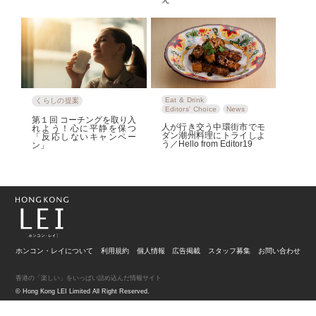
Eat & Drink
くらしの提案
Editors' Choice
News
第１回 コーチングを取り入
人が行き交う中環街市でモ
れよう！心に平静を保つ
ダン潮州料理にトライしよ
「反応しないキャンペー
う／Hello from Editor19
ン」
ホンコン・レイについて
利用規約
個人情報
広告掲載
スタッフ募集
お問い合わせ
香港の「楽しい」をいっぱい詰め込んだ情報サイト
© Hong Kong LEI Limited All Right Reserved.