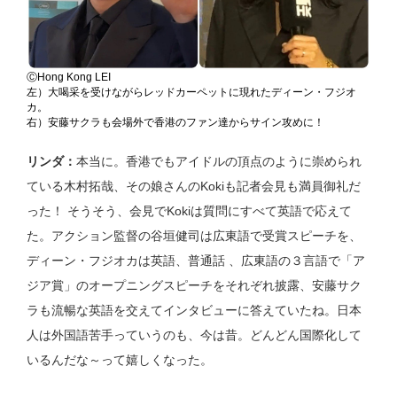
ⒸHong Kong LEI
左）大喝采を受けながらレッドカーペットに現れたディーン・フジオ
カ。
右）安藤サクラも会場外で香港のファン達からサイン攻めに！
リンダ：
本当に。香港でもアイドルの頂点のように崇められ
ている木村拓哉、その娘さんのKokiも記者会見も満員御礼だ
った！ そうそう、会見でKokiは質問にすべて英語で応えて
た。アクション監督の谷垣健司は広東語で受賞スピーチを、
ディーン・フジオカは英語、普通話 、広東語の３言語で「ア
ジア賞」のオープニングスピーチをそれぞれ披露、安藤サク
ラも流暢な英語を交えてインタビューに答えていたね。日本
人は外国語苦手っていうのも、今は昔。どんどん国際化して
いるんだな～って嬉しくなった。