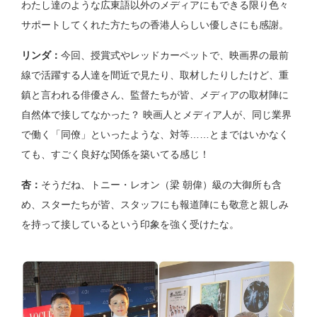
わたし達のような広東語以外のメディアにもできる限り色々
サポートしてくれた方たちの香港人らしい優しさにも感謝。
リンダ：
今回、授賞式やレッドカーペットで、映画界の最前
線で活躍する人達を間近で見たり、取材したりしたけど、重
鎮と言われる俳優さん、監督たちが皆、メディアの取材陣に
自然体で接してなかった？ 映画人とメディア人が、同じ業界
で働く「同僚」といったような、対等……とまではいかなく
ても、すごく良好な関係を築いてる感じ！
杏：
そうだね、トニー・レオン（梁 朝偉）級の大御所も含
め、スターたちが皆、スタッフにも報道陣にも敬意と親しみ
を持って接しているという印象を強く受けたな。