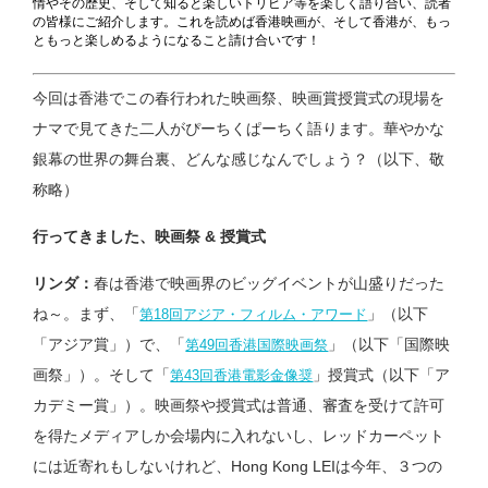
情やその歴史、そして知ると楽しいトリビア等を楽しく語り合い、読者
の皆様にご紹介します。これを読めば香港映画が、そして香港が、もっ
ともっと楽しめるようになること請け合いです！
今回は香港でこの春行われた映画祭、映画賞授賞式の現場を
ナマで見てきた二人がぴーちくぱーちく語ります。華やかな
銀幕の世界の舞台裏、どんな感じなんでしょう？（以下、敬
称略）
行ってきました、映画祭 &
授賞式
リンダ：
春は香港で映画界のビッグイベントが山盛りだった
ね～。まず、「
」（以下
第18回アジア・フィルム・アワード
「アジア賞」）で、「
」（以下「国際映
第49回香港国際映画祭
画祭」）。そして「
」授賞式（以下「ア
第43回香港電影金像奨
カデミー賞」）。映画祭や授賞式は普通、審査を受けて許可
を得たメディアしか会場内に入れないし、レッドカーペット
には近寄れもしないけれど、Hong Kong LEIは今年、３つの