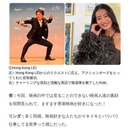
ⒸHong Kong LEI
左）Hong Kong LEIからのリクエストに応え、アクションポーズをとっ
てくれた谷垣健治。
右）チャーミングな笑顔と流暢な英語で報道陣を魅了したKoki。
杏：
今回、映画の中では見ることのできない映画人達の素顔
を垣間見られて、ますます香港映画が好きになった！
リンダ：
全く同感。映画好きな人たちがイキイキとバリバリ
仕事してる世界って感じだった。