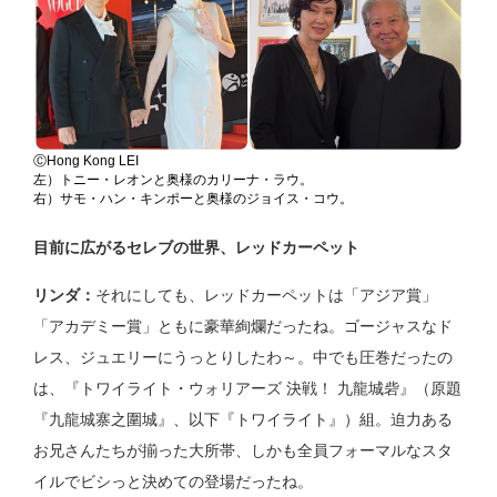
ⒸHong Kong LEI
左）トニー・レオンと奥様のカリーナ・ラウ。
右）サモ・ハン・キンポーと奥様のジョイス・コウ。
目前に広がるセレブの世界、レッドカーペット
リンダ：
それにしても、レッドカーペットは「アジア賞」
「アカデミー賞」ともに豪華絢爛だったね。ゴージャスなド
レス、ジュエリーにうっとりしたわ～。中でも圧巻だったの
は、『トワイライト・ウォリアーズ 決戦！ 九龍城砦』（原題
『九龍城寨之圍城』、以下『トワイライト』）組。迫力ある
お兄さんたちが揃った大所帯、しかも全員フォーマルなスタ
イルでビシっと決めての登場だったね。