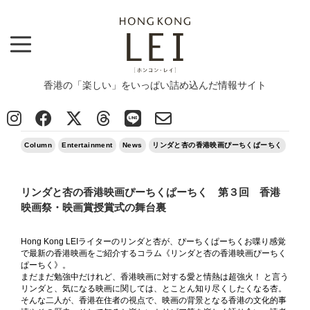
香港の「楽しい」をいっぱい詰め込んだ情報サイト
Top
>
Column
>
リンダと杏の香港映画ぴーちくぱーちく 第３回 香港映画祭・映画賞授賞式の舞台裏
2025/05/11
Column
Entertainment
News
リンダと杏の香港映画ぴーちくぱーちく
リンダと杏の香港映画ぴーちくぱーちく 第３回 香港
映画祭・映画賞授賞式の舞台裏
Hong Kong LEIライターのリンダと杏が、ぴーちくぱーちくお喋り感覚
で最新の香港映画をご紹介するコラム《リンダと杏の香港映画ぴーちく
ぱーちく》。
まだまだ勉強中だけれど、香港映画に対する愛と情熱は超強火！ と言う
リンダと、気になる映画に関しては、とことん知り尽くしたくなる杏。
そんな二人が、香港在住者の視点で、映画の背景となる香港の文化的事