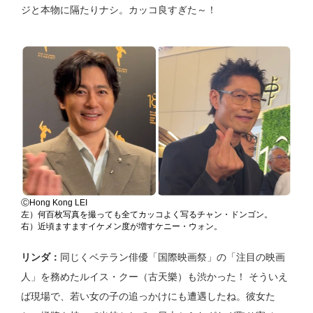
ジと本物に隔たりナシ。カッコ良すぎた～！
ⒸHong Kong LEI
左）何百枚写真を撮っても全てカッコよく写るチャン・ドンゴン。
右）近頃ますますイケメン度が増すケニー・ウォン。
リンダ：
同じくベテラン俳優「国際映画祭」の「注目の映画
人」を務めたルイス・クー（古天樂）も渋かった！ そういえ
ば現場で、若い女の子の追っかけにも遭遇したね。彼女た