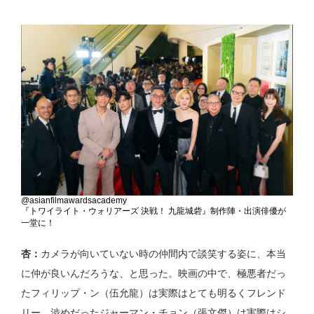
@asianfilmawardsacademy
『トワイライト・ウォリアーズ 決戦！ 九龍城砦』制作陣・出演俳優が
一堂に！
杏：
カメラが向いていない時の仲間内で談笑する姿に、本当
に仲が良いんだろうな、と思った。映画の中で、極悪者だっ
たフィリップ・ン（伍允龍）は実際はとても明るくフレンド
リー、渋めだったジャーマン・チョン（張文傑）は実際はシ