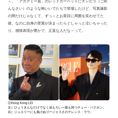
～。「アカデミー賞」のレッドカーペットにチンピラ（ごめ
んなさい）のような怖いいでたちで登場したけど、写真撮影
の間だけじゃなくて、ずっ～とお茶目に周囲を笑わせてた
彼。なのに自身の受賞が決まったらぐしゃっと泣いちゃった
り。感情表現が豊かで、正直な人だな～って。
ⒸHong Kong LEI
左）ひょうきんなだけでなく涙もろい一面も持つチュー・パクホン。
右）ジュエリーにも負けぬゴージャスさのテレンス・ラウ。