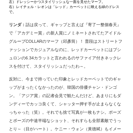
左）ドレッシーかつスタイリッシュな一面を見せたマーフ。
右）レイチェル・レオンは「レッド」カーペットに映える緑のドレス
で。
リンダ：
話は戻って、ギャップと言えば『寄了一整個春天』
で「アカデミー賞」の新人賞にノミネートされてたアイドル
グループCOLLARのマーフ（邱彥筒）！ 普段はストリートフ
ァッションでカジュアルなのに、レッドカーペットにはブシ
ュロンの6.34カラットと言われるのサファイア付きネックレ
スを付けて、スタイリッシュだったわ～。
反対に、今まで持っていた印象とレッドカーペットでのギャ
ップがまったくなかったのが、韓国の俳優チャン・ドンゴ
ン。「アジア賞」の記者会見で観たんだけど、あまりにもダ
ンディーでカッコ良くて、シャッター押す手が止まらなくな
っちゃった（笑）。それでも捨て写真が一枚もナシ。ポーズ
とポーズの中途半端なショット、それすらも全部素敵でうっ
とり～（目がハート）。ケニー・ウォン（黃德斌）もイメー