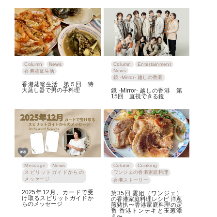
Column
News
Column
Entertainment
News
香港蒸篭生活
鏡 -Mirror- 越しの香港
香港蒸篭生活 第５回 特
大蒸し器で男の手料理
鏡 -Mirror- 越しの香港 第
15回 直視できる鏡
Message
News
Column
Cooking
スピリットガイドからの
ワンジェの香港家庭料理
メッセージ
香港ストーリー
2025年12月、カードで受
第35回 雲姐（ワンジェ）
け取るスピリットガイドか
の香港家庭料理レシピ 洋蔥
らのメッセージ
煎豬扒〜香港家庭料理の定
番 香港トンテキと玉葱添
え〜