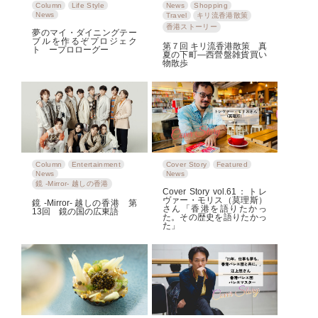
Column
Life Style
News
Shopping
News
Travel
キリ流香港散策
香港ストーリー
夢のマイ・ダイニングテー
ブルを作るぞプロジェク
第７回 キリ流香港散策 真
ト ープロローグー
夏の下町—西營盤雑貨買い
物散歩
Column
Entertainment
Cover Story
Featured
News
News
鏡 -Mirror- 越しの香港
Cover Story vol.61：トレ
ヴァー・モリス（莫理斯）
鏡 -Mirror- 越しの香港 第
さん「香港を語りたかっ
13回 鏡の国の広東語
た。その歴史を語りたかっ
た」