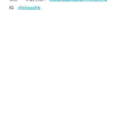
IG
@intimeofhk