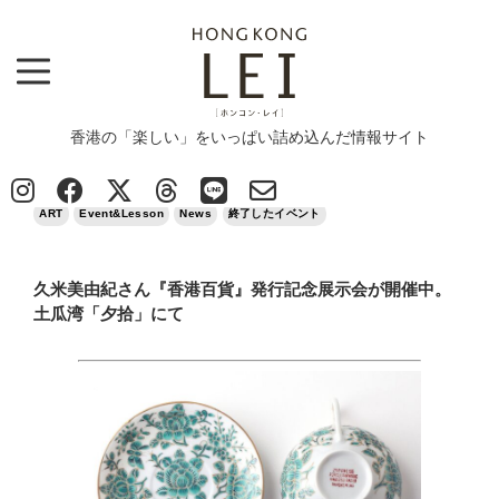
香港の「楽しい」をいっぱい詰め込んだ情報サイト
Top
>
ART
>
久米美由紀さん『香港百貨』発行記念展示会が開催中。土瓜湾「夕拾」にて
2024/10/09
ART
Event&Lesson
News
終了したイベント
久米美由紀さん『香港百貨』発行記念展示会が開催中。
土瓜湾「夕拾」にて