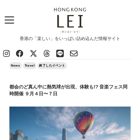
香港の「楽しい」をいっぱい詰め込んだ情報サイト
Top
>
News
>
都会のど真ん中に熱気球が出現、体験も!? 音楽フェス同時開催 ９月４日〜７日
2025/08/16
News
Travel
終了したイベント
都会のど真ん中に熱気球が出現、体験も!? 音楽フェス同
時開催 ９月４日〜７日