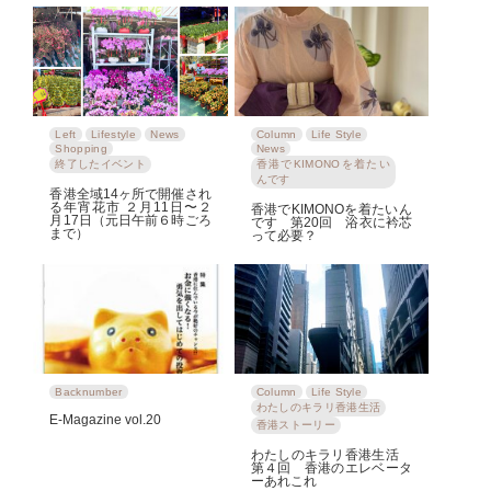
Left
Lifestyle
News
Column
Life Style
Shopping
News
終了したイベント
香港でKIMONOを着たい
んです
香港全域14ヶ所で開催され
る年宵花市 ２月11日〜２
香港でKIMONOを着たいん
月17日（元日午前６時ごろ
です 第20回 浴衣に衿芯
まで）
って必要？
Backnumber
Column
Life Style
わたしのキラリ香港生活
E-Magazine vol.20
香港ストーリー
わたしのキラリ香港生活
第４回 香港のエレベータ
ーあれこれ