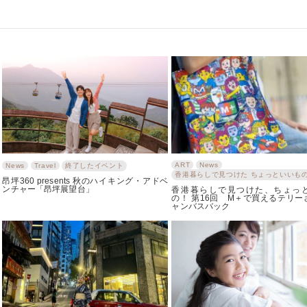
ART
News
News
Travel
終了したイベント
香港暮らしで見つけた ちょっといいも
昂坪360 presents 秋のハイキング・アドベ
ンチャー「昂坪展望台」
香港暮らしで見つけた、ちょっ
の！ 第16回 M＋で買えるテリー
ャンバスバック