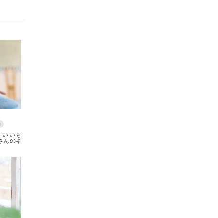
の
といいも
さんのキ