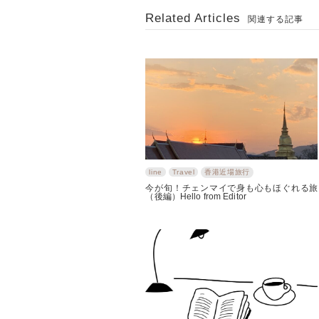
Related Articles
関連する記事
line
Travel
香港近場旅行
今が旬！チェンマイで身も心もほぐれる旅
（後編）Hello from Editor