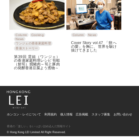
Column
Cooking
Column
News
News
Cover Story vol.47 「卵へ
ワンジェの香港家庭料理
の愛」を胸に、 世界を駆け
香港ストーリー
抜けてきました
第39回 雲姐（ワンジェ）
の香港家庭料理レシピ 筍蝦
（鮮筍）燜豬肉～筍と豚肉
の発酵香港豆腐よう煮物～
ホンコン・レイについて
利用規約
個人情報
広告掲載
スタッフ募集
お問い合わせ
香港の「楽しい」をいっぱい詰め込んだ情報サイト
© Hong Kong LEI Limited All Right Reserved.