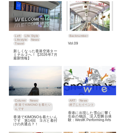
Left
Life Style
Backnumber
Lifestyle
News
Vol.09
Travel
新しくなった香港空港ター
ミナル２へ！【2026年7月
最新情報】
Column
News
ART
News
香港でKIMONOを着たい
終了したイベント
んです
香港に出現した雪山に響く
生命の物語、没入型舞台体
香港でKIMONOを着たいん
験：WestK Performing Arts
です 第14回 ヨガと着付
けの共通点？！