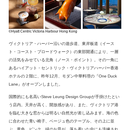
©Hyatt Centric Victoria Harbour Hong Kong
ヴィクトリア・ハーバー沿いの遊歩道、東岸板道（イース
ト・コースト・ブロードウォーク）の東部開通により、一層
の活気をみせている北角（ノース・ポイント）。その一角に
あるハイアット・セントリック・ヴィクトリアハーバー香港
ホテルの２階に、昨年12月、モダン中華料理の『One Duck
Lane』がオープンしました。
国際的にも名高いSteve Leung Design Groupが手掛けたとい
う店内。天井が高く、開放感があり、また、ヴィクトリア港
を臨む大きな窓からは明るい自然光が差し込みます。海の色
に合わせた青い椅子、ベージュ色のテーブル、その上に並
ぶ、黄色、ピンク、緑のお皿が、落ち着いた中にも洗練され