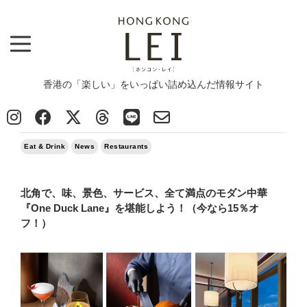
香港の「楽しい」をいっぱい詰め込んだ情報サイト
Top
>
News
>
Eat & Drink
>
北角で、味、景色、サービス、全て満点のモダン中華『One Duck Lane』を堪能しよう！（今な
ら15％オフ！）
2026/02/05
Eat & Drink
News
Restaurants
北角で、味、景色、サービス、全て満点のモダン中華
『One Duck Lane』を堪能しよう！（今なら15％オ
フ！）