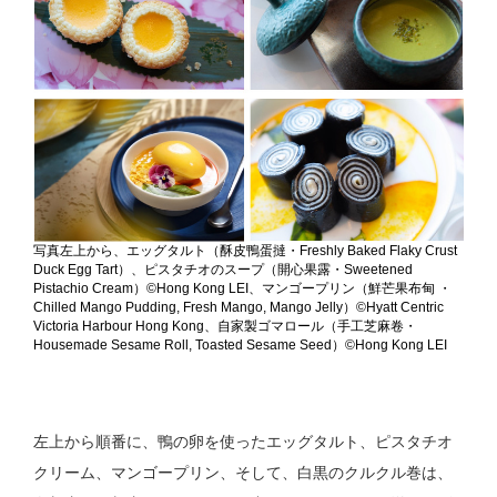
写真左上から、エッグタルト（酥皮鴨蛋撻・Freshly Baked Flaky Crust
Duck Egg Tart）、ピスタチオのスープ（開心果露・Sweetened
Pistachio Cream）©Hong Kong LEI、マンゴープリン（鮮芒果布甸 ・
Chilled Mango Pudding, Fresh Mango, Mango Jelly）©Hyatt Centric
Victoria Harbour Hong Kong、自家製ゴマロール（手工芝麻卷・
Housemade Sesame Roll, Toasted Sesame Seed）©Hong Kong LEI
左上から順番に、鴨の卵を使ったエッグタルト、ピスタチオ
クリーム、マンゴープリン、そして、白黒のクルクル巻は、