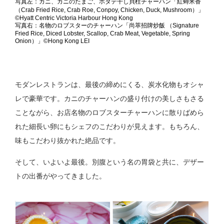
写真左：カニ、カニのたまご、ホタテ干し貝柱チャーハン「紅蟳米香
（Crab Fried Rice, Crab Roe, Conpoy, Chicken, Duck, Mushroom）」
©Hyatt Centric Victoria Harbour Hong Kong
写真右：名物のロブスターのチャーハン「尚萃招牌炒飯 （Signature
Fried Rice, Diced Lobster, Scallop, Crab Meat, Vegetable, Spring
Onion）」©Hong Kong LEI
モダンレストランは、最後の締めにくる、炭水化物もオシャ
レで豪華です。カニのチャーハンの盛り付けの美しさもさる
ことながら、お店名物のロブスターチャーハンに散りばめら
れた細長い卵にもシェフのこだわりが見えます。もちろん、
味もこだわり抜かれた絶品です。
そして、いよいよ最後。別腹という名の胃袋と共に、デザー
トの出番がやってきました。