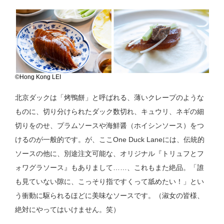
©Hong Kong LEI
北京ダックは「烤鴨餅」と呼ばれる、薄いクレープのような
ものに、切り分けられたダック数切れ、キュウリ、ネギの細
切りをのせ、プラムソースや海鮮醤（ホイシンソース）をつ
けるのが一般的です。が、ここOne Duck Laneには、伝統的
ソースの他に、別途注文可能な、オリジナル『トリュフとフ
ォワグラソース』もありまして……、これもまた絶品。「誰
も見ていない隙に、こっそり指ですくって舐めたい！」とい
う衝動に駆られるほどに美味なソースです。（淑女の皆様、
絶対にやってはいけません。笑）