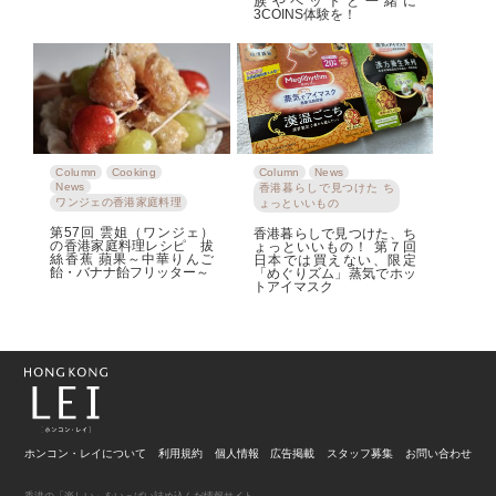
族やペットと一緒に
3COINS体験を！
Column
Cooking
Column
News
News
香港暮らしで見つけた ち
ワンジェの香港家庭料理
ょっといいもの
第57回 雲姐（ワンジェ）
香港暮らしで見つけた、ち
の香港家庭料理レシピ 拔
ょっといいもの！ 第７回
絲香蕉 蘋果～中華りんご
日本では買えない、限定
飴・バナナ飴フリッター～
「めぐりズム」蒸気でホッ
トアイマスク
ホンコン・レイについて
利用規約
個人情報
広告掲載
スタッフ募集
お問い合わせ
香港の「楽しい」をいっぱい詰め込んだ情報サイト