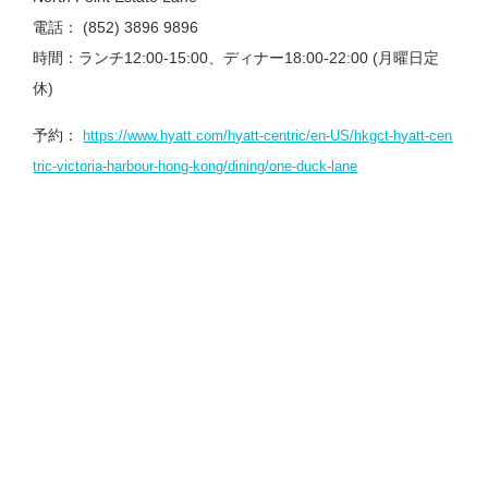
電話： (852) 3896 9896
時間：ランチ12:00-15:00、ディナー18:00-22:00 (月曜日定
休)
予約：
https://www.hyatt.com/hyatt-centric/en-US/hkgct-hyatt-cen
tric-victoria-harbour-hong-kong/dining/one-duck-lane