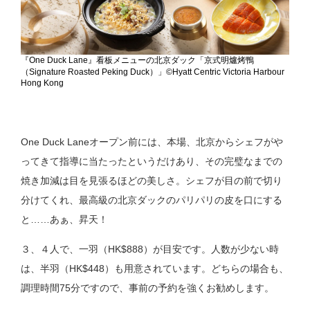
『One Duck Lane』看板メニューの北京ダック「京式明爐烤鴨
（Signature Roasted Peking Duck）」©Hyatt Centric Victoria Harbour
Hong Kong
One Duck Laneオープン前には、本場、北京からシェフがや
ってきて指導に当たったというだけあり、その完璧なまでの
焼き加減は目を見張るほどの美しさ。シェフが目の前で切り
分けてくれ、最高級の北京ダックのパリパリの皮を口にする
と……あぁ、昇天！
３、４人で、一羽（HK$888）が目安です。人数が少ない時
は、半羽（HK$448）も用意されています。どちらの場合も、
調理時間75分ですので、事前の予約を強くお勧めします。