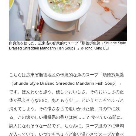
白身魚を使った、広東省の伝統的なスープ「順德拆魚羹（Shunde Style
Braised Shredded Mandarin Fish Soup）」©Hong Kong LEI
こちらは広東省順徳地区の伝統的な魚のスープ「順德拆魚羹
（Shunde Style Braised Shredded Mandarin Fish Soup）」
です。ほんわかと漂う、優しいおいしさ。そのおいしさの正
体が見えそうなのに、あともう少し、というところでふっと
消えてしまう。その儚さを舌で追いかけた後、口の中に残
る、この懐かしい柑橘系の香りは何……？ 食べている間に、
詩人になれそうな一品です。ちなみに、スープ皿の下に蝋燭
が入っていて、いつでもちょうど良い温かさでスープが食べ