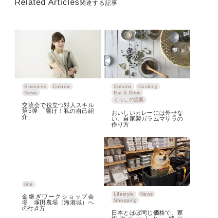
Related Articles
関連する記事
Business
Column
Column
Cooking
News
Eat & Drink
くらしの提案
交流会で役立つ対人スキル
第5弾 「響け！私の自己紹
おいしいカレーには外せな
介」
い、自家製ガラムマサラの
作り方
line
Lifestyle
News
金継ぎワークショップ会
Shopping
場 塚田農場（海港城）へ
の行き方
日本とほぼ同じ価格で、家