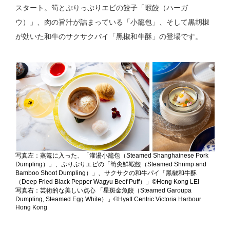
スタート。筍とぷりっぷりエビの餃子「蝦餃（ハーガ
ウ）」、肉の旨汁が詰まっている「小籠包」、そして黒胡椒
が効いた和牛のサクサクパイ「黑椒和牛酥」の登場です。
写真左：蒸篭に入った、「灌湯小籠包（Steamed Shanghainese Pork
Dumpling）」、ぷりぷりエビの「筍尖鮮蝦餃（Steamed Shrimp and
Bamboo Shoot Dumpling）」、サクサクの和牛パイ「黑椒和牛酥
（Deep Fried Black Pepper Wagyu Beef Puff）」©Hong Kong LEI
写真右：芸術的な美しい点心 「星斑金魚餃（Steamed Garoupa
Dumpling, Steamed Egg White）」©Hyatt Centric Victoria Harbour
Hong Kong