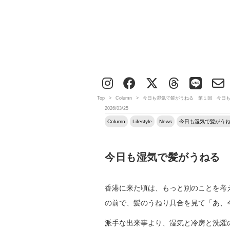
Top
>
Column
>
今日も湿気で髪がうねる 第１回 今日
2026/03/25
Column
Lifestyle
News
今日も湿気で髪がう
今日も湿気で髪がうねる
香港に来た頃は、もっと別のことを考
の前で、髪のうねり具合を見て「あ、
派手な出来事より、湿気と冷房と洗濯