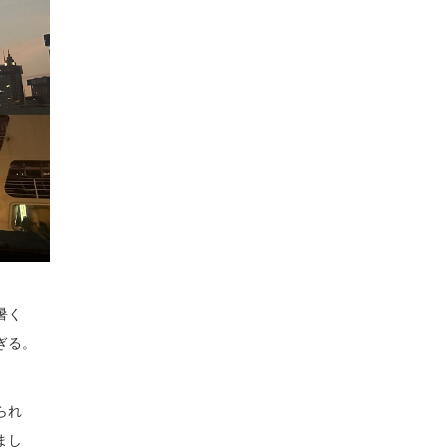
暑く
ぎる。
られ
まし