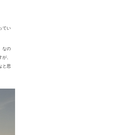
ってい
。なの
すが、
なと思