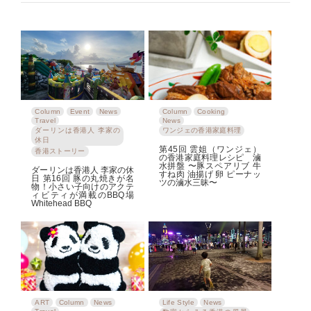
Column
Event
News
Column
Cooking
Travel
News
ダーリンは香港人 李家の
ワンジェの香港家庭料理
休日
第45回 雲姐（ワンジェ）
香港ストーリー
の香港家庭料理レシピ 滷
水拼盤 〜豚スペアリブ 牛
ダーリンは香港人 李家の休
すね肉 油揚げ 卵 ピーナッ
日 第16回 豚の丸焼きが名
ツの滷水三昧〜
物！小さい子向けのアクテ
ィビティが満載のBBQ場
Whitehead BBQ
ART
Column
News
Life Style
News