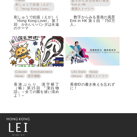
Travel
数字からみる香港の風景
刺しゅうで絵描（えが）
Emi in HK
く「Hong Kong Lover」
香港ストーリー
刺しゅうで絵描（えが）く
数字からみる香港の風景
「Hong Kong Lover」 第７
Emi in HK 第１回「750万
回 かわいいパンダは永遠
人」
のテーマ
Column
Entertainment
Life Style
News
News
漢字横帳
Others
香港ストーリー
香港ぶらり、漢字横丁
香港IDの書き換えを忘れず
（帳）第15回 『潔白物
に！
語』～全ての菌を祓い清め
よ！～