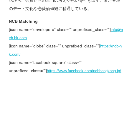
話から、会員たちの本当の考えや思いを引き出す。また各地
のデート文化や恋愛価値観に精通している。
NCB Matching
[icon name=”envelope-o” class=”” unprefixed_class=””]
info@n
cb-hk.com
[icon name=”globe” class=”” unprefixed_class=””]
https://ncb-h
k.com/
[icon name=”facebook-square” class=””
unprefixed_class=””]
https://www.facebook.com/ncbhongkong.jp/