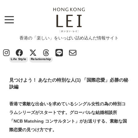
香港の「楽しい」をいっぱい詰め込んだ情報サイト
Top
>
News
>
Life Style
>
見つけよう！ あなたの特別な人(1) 「国際恋愛」必勝の秘訣編
2018/07/09
Life Style
Relationship
見つけよう！ あなたの特別な人(1) 「国際恋愛」必勝の秘
訣編
香港で素敵な出会いを求めているシングル女性の為の特別コ
ラムシリーズが
スタートです。グローバルな結婚相談所
「NCB Matching コンサルタント」がお送りする、素敵な国
際恋愛の見つけ方です。