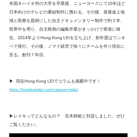
米国オハイオ州の大学を卒業後、ニューヨークにて15年ほど
日本向けのテレビの番組制作に携わる。その後、発展途上地
域と医療を題材にした自主ドキュメンタリー制作で約２年、
世界中を周り、自主映画の編集作業がきっかけで香港に移
住。2014年よりHong Kong LEIを立ち上げ、初年度はワンオ
ペで発行。その後、ノマド経営で徐々にチームを作り現在に
至る。創刊７年目。
▶︎ 現在Hong Kong LEIでコラムも掲載中です！
https://hongkonglei.com/category/reiki/
▶︎レイキってどんなもの？ 笹木師範と対談しました。ぜひ
ご覧ください。