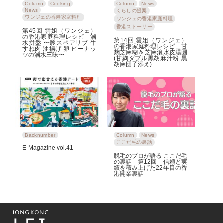
Column
Cooking
Column
News
News
くらしの提案
ワンジェの香港家庭料理
ワンジェの香港家庭料理
香港ストーリー
第45回 雲姐（ワンジェ）
の香港家庭料理レシピ 滷
第14回 雲姐（ワンジェ）
水拼盤 〜豚スペアリブ 牛
の香港家庭料理レシピ＿甘
すね肉 油揚げ 卵 ピーナッ
麴芝麻糊 & 芝麻滾水皮湯圓
ツの滷水三昧〜
(甘麹ダブル黒胡麻汁粉 黒
胡麻団子添え)
Backnumber
Column
News
ここだ毛の裏話
E-Magazine vol.41
脱毛のプロが語る ここだ毛
の裏話 第12回 信頼と実
績を積み上げた22年目の香
港開業裏話