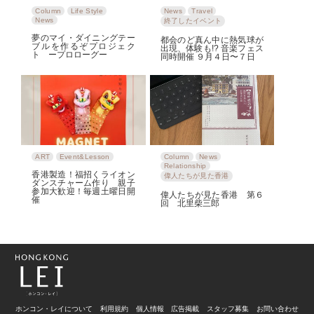
Column
Life Style
News
Travel
News
終了したイベント
夢のマイ・ダイニングテー
都会のど真ん中に熱気球が
ブルを作るぞプロジェク
出現、体験も!? 音楽フェス
ト ープロローグー
同時開催 ９月４日〜７日
ART
Event&Lesson
Column
News
Relationship
香港製造！福招くライオン
偉人たちが見た香港
ダンスチャーム作り 親子
参加大歓迎！毎週土曜日開
偉人たちが見た香港 第６
催
回 北里柴三郎
ホンコン・レイについて
利用規約
個人情報
広告掲載
スタッフ募集
お問い合わせ