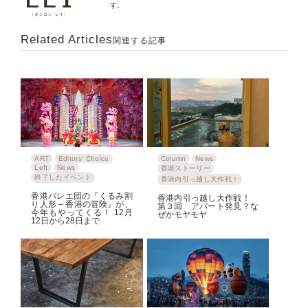
す。
Related Articles
関連する記事
ART
Editors' Choice
Column
News
Left
News
香港ストーリー
終了したイベント
香港内引っ越し大作戦！
香港バレエ団の『くるみ割
香港内引っ越し大作戦！
り人形 – 香港の冒険』が、
第３回 アパート発見？な
今年もやってくる！ 12月
ぜかモヤモヤ
12日から28日まで