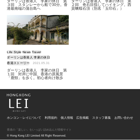
ダーリンは香港人 李家の休日 第
ダーリンは香港人 李家の休日 第
３回 スタンレーから船で30分。香
２回 奇石目指してハイキング。西
港最南端の蒲台島へ
貢蠄蟝石頂（別名「玉印石」）
Life Style
News
Travel
ダーリンは香港人 李家の休日
香港ストーリー
2021.05.31
ダーリンは香港人 李家の休日 第
１回 対岸に中国、香港の原風景
「鹿頸」を歩く。初心者向け散歩
ホンコン・レイについて
利用規約
個人情報
広告掲載
スタッフ募集
お問い合わせ
香港の「楽しい」をいっぱい詰め込んだ情報サイト
© Hong Kong LEI Limited All Right Reserved.