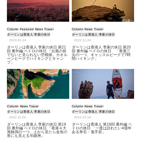
Column
Featured
News
Travel
Column
News
Travel
ダーリンは香港人 李家の休日
ダーリンは香港人 李家の休日
2023.01.24
2022.12.24
ダーリンは香港人 李家の休日 第21
ダーリンは香港人 李家の休日 第20
回 番外編 ペドロの休日 「台風の前
回 番外編 ペドロの休日 「香港三
でないと見られない空模様。カオル
尖の一つ、キャッスルピークで7時
ーンピークでハイキングとキャン
間ハイキング」
プ」
Column
News
Travel
Column
News
Travel
ダーリンは香港人 李家の休日
ダーリンは香港人 李家の休日
2022.11.24
2022.10.24
ダーリンは香港人 李家の休日 第19
ダーリンは香港人 第18回 番外編 ペ
回 番外編 ペドロの休日 「香港４大
ドロの休日 「一度は訪れたい4億年
海蝕洞の一つ、上から見たら金魚の
ある奇石・鬼手岩」
形にも見える吊鐘洲」