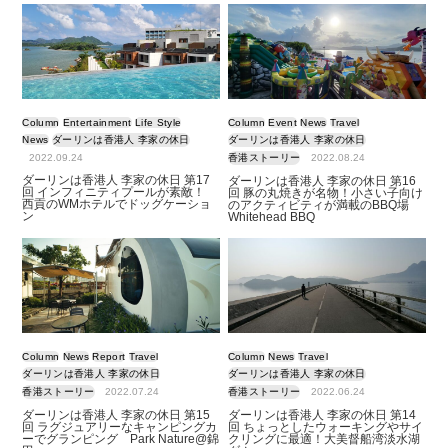
Column
Entertainment
Life Style
Column
Event
News
Travel
News
ダーリンは香港人 李家の休日
ダーリンは香港人 李家の休日
2022.09.24
香港ストーリー
2022.08.24
ダーリンは香港人 李家の休日 第17
ダーリンは香港人 李家の休日 第16
回 インフィニティプールが素敵！
回 豚の丸焼きが名物！小さい子向け
西貢のWMホテルでドッグケーショ
のアクティビティが満載のBBQ場
ン
Whitehead BBQ
Column
News
Report
Travel
Column
News
Travel
ダーリンは香港人 李家の休日
ダーリンは香港人 李家の休日
香港ストーリー
2022.07.24
香港ストーリー
2022.06.24
ダーリンは香港人 李家の休日 第15
ダーリンは香港人 李家の休日 第14
回 ラグジュアリーなキャンピングカ
回 ちょっとしたウォーキングやサイ
ーでグランピング Park Nature@錦
クリングに最適！大美督船湾淡水湖