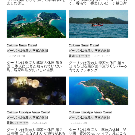
楽しむ休日
く、香港で一番美しいビーチ鹹田灣
Column
News
Travel
Column
News
Travel
ダーリンは香港人 李家の休日
ダーリンは香港人 李家の休日
2022.01.28
香港ストーリー
2021.12.27
ダーリンは香港人 李家の休日 第９
ダーリンは香港人 李家の休日 第８
回 日本人にはまだ知られていない
回 サンゴ保護区海下湾マリンパーク
島、客家料理がおいしい吉澳
内でカヤッキング
Column
Lifestyle
News
Travel
Column
Lifestyle
News
Travel
ダーリンは香港人 李家の休日
ダーリンは香港人 李家の休日
香港ストーリー
2021.11.28
2021.10.30
ダーリンは香港人 李家の休日 第
ダーリンは香港人 李家の休日 第７
６回 香港のモルディブ。見どころ
回 香港にこんなきれいな施設がある