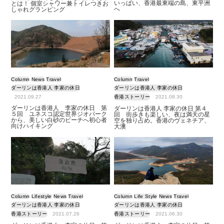
いっぱい、香港最東端の島、東平洲
とは！ 個室シャワー兼トイレつきお
へ
しゃれグランピング
Column
News
Travel
Column
Travel
ダーリンは香港人 李家の休日
ダーリンは香港人 李家の休日
2021.09.27
香港ストーリー
2021.08.30
ダーリンは香港人 李家の休日 第
ダーリンは香港人 李家の休日 第４
５回 ユネスコ認定世界ジオパーク
回 街歩きも楽しい、夜は満天の星
から、美しい白砂のビーチへ初心者
空を独り占め。香港のヴェネチア、
向けハイキング
大澳
Column
Lifestyle
News
Travel
Column
Life Style
News
Travel
ダーリンは香港人 李家の休日
ダーリンは香港人 李家の休日
香港ストーリー
2021.07.26
香港ストーリー
2021.06.30