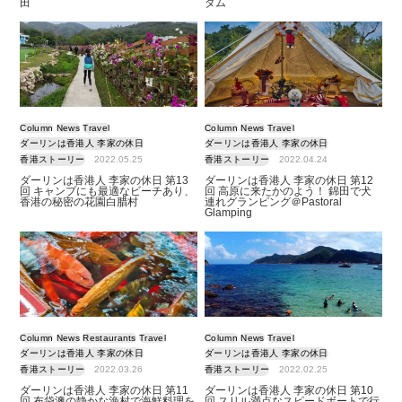
田
ダム
Column
News
Travel
Column
News
Travel
ダーリンは香港人 李家の休日
ダーリンは香港人 李家の休日
香港ストーリー
2022.05.25
香港ストーリー
2022.04.24
ダーリンは香港人 李家の休日 第13
ダーリンは香港人 李家の休日 第12
回 キャンプにも最適なビーチあり、
回 高原に来たかのよう！ 錦田で犬
香港の秘密の花園白腊村
連れグランピング＠Pastoral
Glamping
Column
News
Restaurants
Travel
Column
News
Travel
ダーリンは香港人 李家の休日
ダーリンは香港人 李家の休日
香港ストーリー
2022.03.26
香港ストーリー
2022.02.25
ダーリンは香港人 李家の休日 第11
ダーリンは香港人 李家の休日 第10
回 布袋澳の静かな漁村で海鮮料理を
回 スリル満点なスピードボートで行