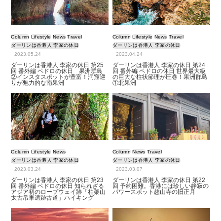
Column
Lifestyle
News
Travel
Column
Lifestyle
News
Travel
ダーリンは香港人 李家の休日
ダーリンは香港人 李家の休日
2023.05.24
2023.04.24
ダーリンは香港人 李家の休日 第25
ダーリンは香港人 李家の休日 第24
回 番外編 ペドロの休日 果洲群島
回 番外編 ペドロの休日 世界最大級
②インスタスポットが豊富！洞窟巡
の巨大な柱状節理が圧巻！果洲群島
りが魅力的な南果洲
①北果洲
Column
Lifestyle
News
Column
News
Travel
ダーリンは香港人 李家の休日
ダーリンは香港人 李家の休日
2023.03.24
2023.03.07
ダーリンは香港人 李家の休日 第23
ダーリンは香港人 李家の休日 第22
回 番外編 ペドロの休日 知られざる
回 予約困難。香港には珍しい静寂の
アジア初のロープウェイ跡「柏架山
パワースポット慈山寺の旧正月
太古吊車遺跡古道」ハイキング