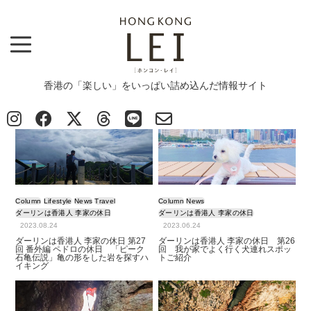
香港の「楽しい」をいっぱい詰め込んだ情報サイト
Top
>
Column
>
ダーリンは香港人 李家の休日
ダーリンは香港人 李家の休日
Column
Lifestyle
News
Travel
Column
News
ダーリンは香港人 李家の休日
ダーリンは香港人 李家の休日
2023.08.24
2023.06.24
ダーリンは香港人 李家の休日 第27
ダーリンは香港人 李家の休日 第26
回 番外編 ペドロの休日 「ピーク
回 我が家でよく行く犬連れスポッ
石亀伝説」亀の形をした岩を探すハ
トご紹介
イキング