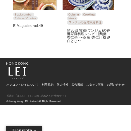
Backnumber
Column
Cooking
Editors' Choice
News
ワンジェの香港家庭料理
E-Magazine vol.49
第30回 雲姐(ワンジェ)の香
港家庭料理レシピ 甘麴蛋白
杏仁茶 〜薬膳:杏仁汁粉卵
白とじ〜
ホンコン・レイについて
利用規約
個人情報
広告掲載
スタッフ募集
お問い合わせ
香港の「楽しい」をいっぱい詰め込んだ情報サイト
© Hong Kong LEI Limited All Right Reserved.
Translate »