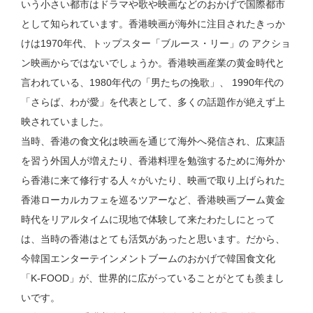
いう小さい都市はドラマや歌や映画などのおかげで国際都市
として知られています。香港映画が海外に注目されたきっか
けは1970年代、トップスター「ブルース・リー」の アクショ
ン映画からではないでしょうか。香港映画産業の黄金時代と
言われている、1980年代の「男たちの挽歌」、 1990年代の
「さらば、わが愛」を代表として、多くの話題作が絶えず上
映されていました。
当時、香港の食文化は映画を通じて海外へ発信され、広東語
を習う外国人が増えたり、香港料理を勉強するために海外か
ら香港に来て修行する人々がいたり、映画で取り上げられた
香港ローカルカフェを巡るツアーなど、香港映画ブーム黄金
時代をリアルタイムに現地で体験して来たわたしにとって
は、当時の香港はとても活気があったと思います。だから、
今韓国エンターテインメントブームのおかげで韓国食文化
「K-FOOD」が、世界的に広がっていることがとても羨まし
いです。