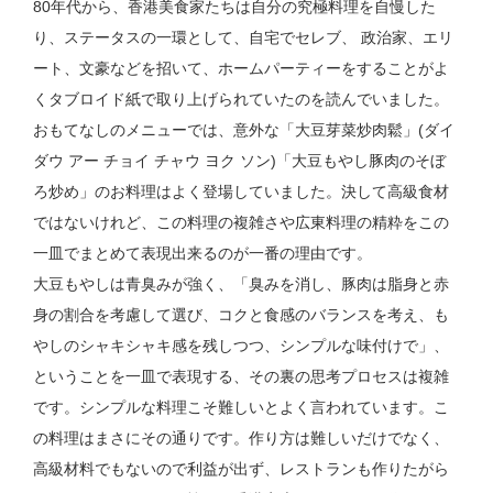
80年代から、香港美食家たちは自分の究極料理を自慢した
り、ステータスの一環として、自宅でセレブ、 政治家、エリ
ート、文豪などを招いて、ホームパーティーをすることがよ
くタブロイド紙で取り上げられていたのを読んでいました。
おもてなしのメニューでは、意外な「大豆芽菜炒肉鬆」(ダイ
ダウ アー チョイ チャウ ヨク ソン)「大豆もやし豚肉のそぼ
ろ炒め」のお料理はよく登場していました。決して高級食材
ではないけれど、この料理の複雑さや広東料理の精粋をこの
一皿でまとめて表現出来るのが一番の理由です。
大豆もやしは青臭みが強く、「臭みを消し、豚肉は脂身と赤
身の割合を考慮して選び、コクと食感のバランスを考え、も
やしのシャキシャキ感を残しつつ、シンプルな味付けで」、
ということを一皿で表現する、その裏の思考プロセスは複雑
です。シンプルな料理こそ難しいとよく言われています。こ
の料理はまさにその通りです。作り方は難しいだけでなく、
高級材料でもないので利益が出ず、レストランも作りたがら