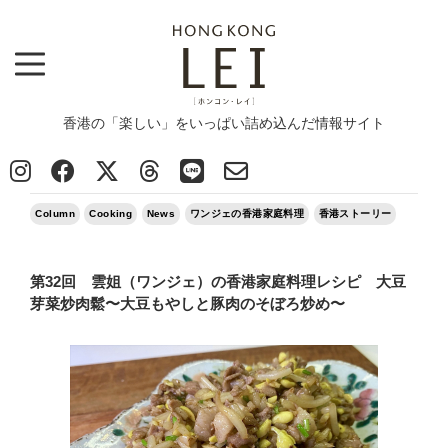
香港の「楽しい」をいっぱい詰め込んだ情報サイト
Top
>
Column
>
第32回 雲姐（ワンジェ）の香港家庭料理レシピ 大豆芽菜炒肉鬆〜大豆もやしと豚肉のそぼろ
炒め〜
2021/11/15
Column
Cooking
News
ワンジェの香港家庭料理
香港ストーリー
第32回 雲姐（ワンジェ）の香港家庭料理レシピ 大豆
芽菜炒肉鬆〜大豆もやしと豚肉のそぼろ炒め〜