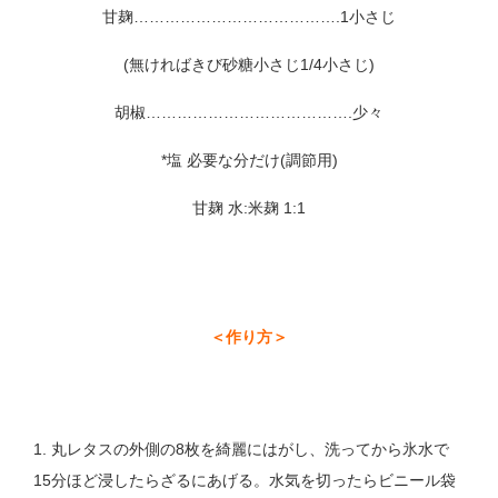
甘麹………………………………….1小さじ
(無ければきび砂糖小さじ1/4小さじ)
胡椒………………………………….少々
*塩 必要な分だけ(調節用)
甘麹 水:米麹 1:1
＜作り方＞
1. 丸レタスの外側の8枚を綺麗にはがし、洗ってから氷水で
15分ほど浸したらざるにあげる。水気を切ったらビニール袋