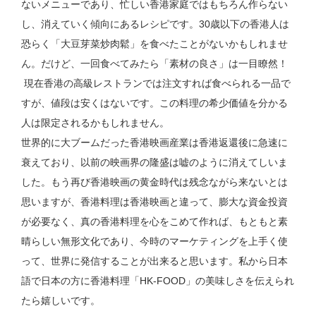
ないメニューであり、忙しい香港家庭ではもちろん作らない
し、消えていく傾向にあるレシピです。30歳以下の香港人は
恐らく「大豆芽菜炒肉鬆」を食べたことがないかもしれませ
ん。だけど、一回食べてみたら「素材の良さ」は一目瞭然！
現在香港の高級レストランでは注文すれば食べられる一品で
すが、値段は安くはないです。この料理の希少価値を分かる
人は限定されるかもしれません。
世界的に大ブームだった香港映画産業は香港返還後に急速に
衰えており、以前の映画界の隆盛は嘘のように消えてしいま
した。もう再び香港映画の黄金時代は残念ながら来ないとは
思いますが、香港料理は香港映画と違って、膨大な資金投資
が必要なく、真の香港料理を心をこめて作れば、もともと素
晴らしい無形文化であり、今時のマーケティングを上手く使
って、世界に発信することが出来ると思います。私から日本
語で日本の方に香港料理「HK-FOOD」の美味しさを伝えられ
たら嬉しいです。