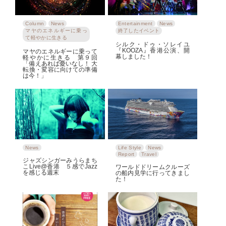
Column
News
Entertainment
News
マヤのエネルギーに乗っ
終了したイベント
て軽やかに生きる
シルク・ドゥ・ソレイユ
『KOOZA』香港公演、開
マヤのエネルギーに乗って
幕しました！
軽やかに生きる 第９回
「備えあれば憂いなし！ 大
転換・変容に向けての準備
は今！」
News
Life Style
News
Report
Travel
ジャズシンガーみうらまち
こLive@香港 ５感でJazz
ワールドドリームクルーズ
を感じる週末
の船内見学に行ってきまし
た！