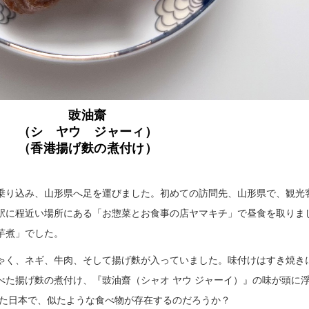
豉油齋
（シ ヤウ ジャーィ）
（香港揚げ麩の煮付け）
乗り込み、山形県へ足を運びました。初めての訪問先、山形県で、観光
駅に程近い場所にある「お惣菜とお食事の店ヤマキチ」で昼食を取りま
芋煮」でした。
ゃく、ネギ、牛肉、そして揚げ麩が入っていました。味付けはすき焼き
べた揚げ麩の煮付け、『豉油齋（シャオ ヤウ ジャーイ）』の味が頭に
れた日本で、似たような食べ物が存在するのだろうか？