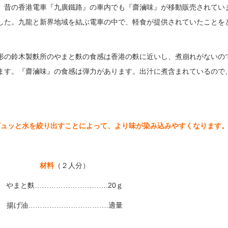
、昔の香港電車『九廣鐵路』の車内でも『齋滷味』が移動販売されてい
した。九龍と新界地域を結ぶ電車の中で、軽食が提供されていたことを
形の鈴木製麩所のやまと麩の食感は香港の麩に近いし、煮崩れがないの
ます。『齋滷味』の食感は弾力があります。出汁に煮含まれているので
、ギュッと水を絞り出すことによって、
より味が染み込
み
やすくなります
材料
（２人分）
やまと麩………………………….20ｇ
揚げ油…………………………….適量