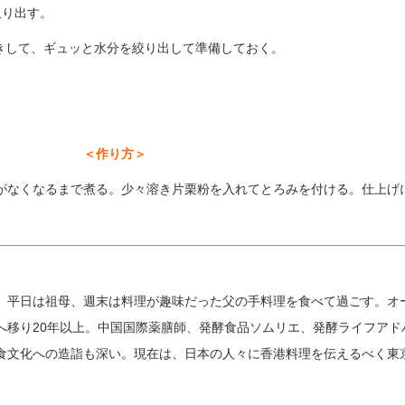
取り出す。
引きして、ギュッと水分を絞り出して準備しておく。
＜作り方＞
がなくなるまで煮る。
少々溶き片栗粉を入れてとろみを付ける。仕上げ
、平日は祖母、週末は料理が趣味だった父の手料理を食べて過ごす。オ
へ移り20年以上。中国国際薬膳師、発酵食品ソムリエ、発酵ライフアド
食文化への造詣も深い。現在は、日本の人々に香港料理を伝えるべく東