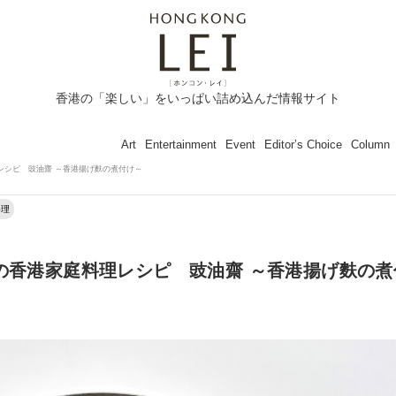
香港の「楽しい」をいっぱい詰め込んだ情報サイト
Art
Entertainment
Event
Editor’s Choice
Column
レシピ 豉油齋 ～香港揚げ麩の煮付け～
料理
）の香港家庭料理レシピ 豉油齋 ～香港揚げ麩の煮