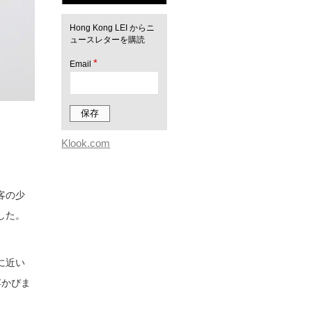
Hong Kong LEI からニ
ュースレターを購読
*
Email
Klook.com
客の少
した。
に近い
浮かびま