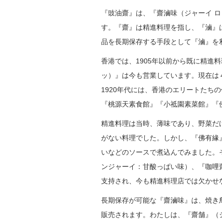
『豉油齋』は、『齋滷味（ジャーイ 
す。『齋』は精進料理を指し、『滷』
品を長期保存する手段として『滷』を
香港では、1905年以前から既に精進
ッ）』は今も営業しています。現在は
1920年代には、香港のエリートた
『桃源天素食館』『小祗園素菜館』『
精進料理は当時、薄味であり、野菜だ
がない料理でした。しかし、『佛有緣
いなどのソースで煮込んでみました。
ンジャーイ：甘酸っぱい味）、『咖哩
支持され、今も精進料理店では欠かせ
長期保存が可能な『齋滷味』は、焼き
販売されます。わたしは、『齋舗』（