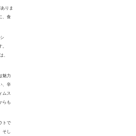
がありま
に、食
 シ
す。
は、
は魅力
い、辛
ィムス
からも
ウトで
。そし