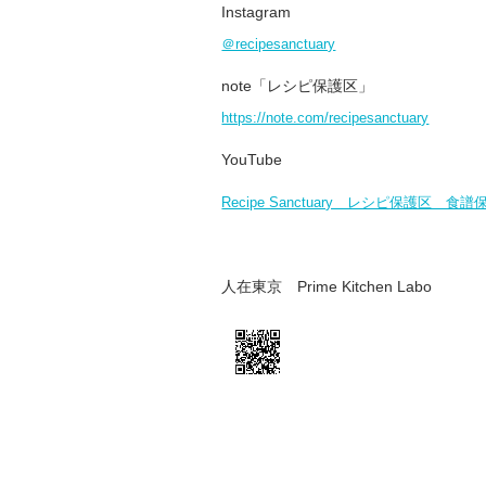
Instagram
＠recipesanctuary
note「レシピ保護区」
https://note.com/recipesanctuary
YouTube
Recipe Sanctuary レシピ保護区 食
人在東京 Prime Kitchen Labo