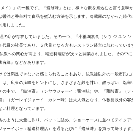
ロ メイ）』の一種です。『齋滷味』とは、様々な麩を煮込むと言う意味
は醤油と香辛料で食品を煮込む方法を示します。冷蔵庫のなかった時代
利用しました。
料理の店が存在していました。その一つ、『小祗園素食（シウ ジ ユン ソ
４代目の社長であり、５代目となる方もレストラン経営に加わっていま
ちの仏教への関心が高まり、精進料理店が次々と開業されました。その中に
佛有緣』などがあります。
けでは満足できないと感じられることもあり、仏教徒以外の一般市民に
』は、広東の滷味をヒントにし、さまざまな麩を甘い、酸っぱい、塩辛
その中で、『豉油齋』（シヤウジャーイ：醤油味）や、『甜酸齋』（テ
齋』（ガーレイジャーイ：カレー味）は大人気となり、仏教徒以外の客
ない料理となっています。
鳥のように大量に作り、バットに詰め、ショーケースに並べてテイクア
ジャーイポゥ：精進料理店）を通るたびに『齋滷味』を買って帰ります