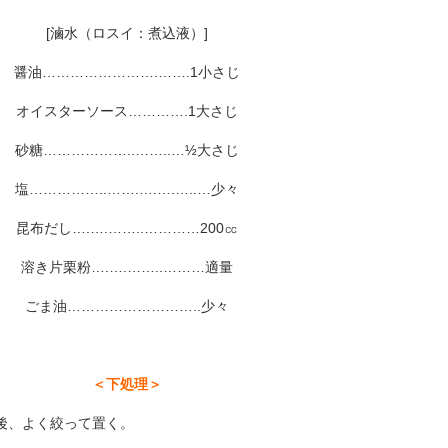
[滷水（ロスイ：煮込液）]
醤油…………………….…….1小さじ
オイスターソース………….1大さじ
砂糖………………..……..…½大さじ
塩……………..…….….….…..…少々
昆布だし….….……..…………200㏄
溶き片栗粉….….……..………適量
ごま油………………………..少々
＜下処理＞
た後、よく絞って置く。