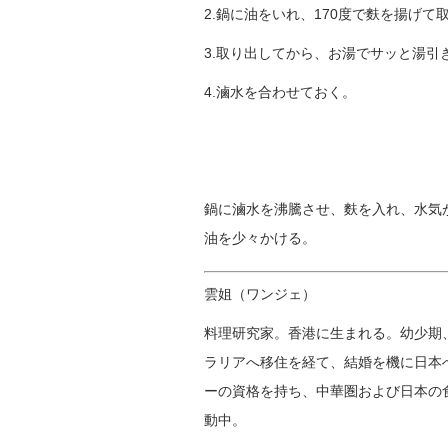
2.鍋に油をいれ、170度で麩を揚げて
3.取り出してから、お湯でサッと湯
4.滷水
を合わせておく。
鍋に
滷水を沸騰させ、麩を入れ、水気
油を少々かける。
雲姐（ワンジェ）
料理研究家。香港に生まれる。幼少期
ラリアへ移住を経て、結婚を機に日本
ーの資格を持ち、中華圏および日本の
動中。