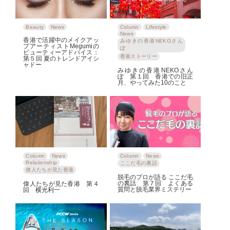
Beauty
News
Column
Lifestyle
News
香港で活躍中のメイクアッ
みゆきの香港NEKOさん
プアーティストMegumiの
ぽ
ビューティーアドバイス：
香港ストーリー
第５回 夏のトレンドアイシ
ャドー
みゆきの香港NEKOさん
ぽ 第１回 香港での旧正
月、やってみた10のこと
Column
News
Column
News
Relationship
ここだ毛の裏話
偉人たちが見た香港
脱毛のプロが語る ここだ毛
の裏話 第７回 よくある
偉人たちが見た香港 第４
質問と脱毛業界ミステリー
回 横光利一