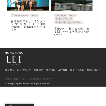
Entertainment
News
Life Style
News
香港ストーリー
香港発のストリーミングド
香港内引っ越し大作戦！
ラマシリーズ『The
Season』にKokiさん出演
香港内引っ越し大作戦 第
決定
６回 やっぱり屋上つきが
いい！
ホンコン・レイについて
利用規約
個人情報
広告掲載
スタッフ募集
お問い合わせ
香港の「楽しい」をいっぱい詰め込んだ情報サイト
© Hong Kong LEI Limited All Right Reserved.