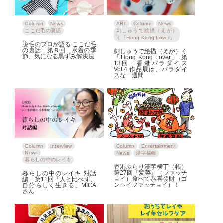
Column
News
ART
Column
News
ここだ毛の裏話
刺しゅうで絵描（えが）
く「Hong Kong Lover」
脱毛のプロが語る ここだ毛
の裏話 第８回 水着の季
刺しゅうで絵描（えが）く
節、気になる黒ずみ解決法
「Hong Kong Lover」 第
13回 香港パラダイス
Vol.4 作品展は、パラダイ
スな一週間
Column
Interview
Column
Entertainment
News
News
漢字横帳
暮らしの中のレイキ
香港ぶらり漢字横丁（帳）
第27回『髪菜』（ファッチ
暮らしの中のレイキ 対話
ョイ）食べて恭喜發財（ゴ
編 第11回「人と比べず、
ンヘイファッチョイ）！
自分らしく生きる」MICA
さん