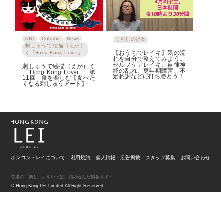
ART
Column
News
くらしの提案
刺しゅうで絵描（えが）
【おうちでレイキ】気の流
く「Hong Kong Lover」
れを自分で整えてみよう。
セルフケアレイキ、自律神
刺しゅうで絵描（えが）く
経の乱れ、更年期障害、不
「Hong Kong Lover」 第
定愁訴などに打ち勝とう！
11回 食を楽しむ【食べた
くなる刺しゅうアート】
ホンコン・レイについて
利用規約
個人情報
広告掲載
スタッフ募集
お問い合わせ
香港の「楽しい」をいっぱい詰め込んだ情報サイト
© Hong Kong LEI Limited All Right Reserved.