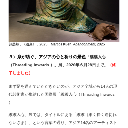
郭晟邦，《遺棄》，2025 Marcos Kueh,
Abandonment
, 2025
３）糸が紡ぐ、アジアの心と祈りの景色
「縷縷入心
（Threading Inwards ）」展、2026年６月28日まで。
（終
了しました）
まず足を運んでいただきたいのが、アジア全域から14人の現
代芸術家が集結した国際展「縷縷入心（Threading Inwards
）」
縷縷入心」展では、タイトルにある「縷縷（細く長く途切れ
ないさま）」という言葉の通り、アジア14名のアーティスト