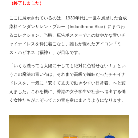
（終了しました）
ここに展示されているのは、1930年代に一世を風靡した合成
染料インダンサレン・ブルー（Indanthrene Blue）にまつわ
るコレクション。当時、広告ポスターでこの鮮やかな青いチ
ャイナドレスを粋に着こなし、誰もが憧れたアイコン「ミ
ス・ハピネス（福神）」が目印です。
「いくら洗っても太陽に干しても絶対に色褪せない！」とい
うこの魔法の青い布は、それまで高級で繊細だったチャイナ
ドレスを、一気に「安くて丈夫で動きやすい日常着」へと変
えました。これを機に、香港の女子学生や社会へ進出する働
く女性たちがこぞってこの青を身にまとうようになります。