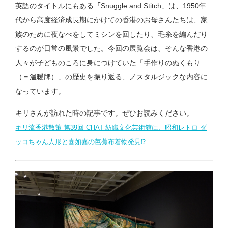
英語のタイトルにもある
「
Snuggle and Stitch」は、1950年
代から高度経済成長期にかけての香港のお母さんたちは、家
族のために夜なべをしてミシンを回したり、毛糸を編んだり
するのが日常の風景でした。今回の展覧会は、そんな香港の
人々が子どものころに身につけていた「手作りのぬくもり
（＝溫暖牌）」の歴史を振り返る、ノスタルジックな内容に
なっています。
キリさんが訪れた時の記事です。ぜひお読みください。
キリ流香港散策 第39回 CHAT 紡織文化芸術館に、昭和レトロ ダ
ッコちゃん人形と喜如嘉の芭蕉布着物発見⁉︎