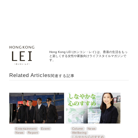
Hong Kong LEI (ホンコン・レイ) は、香港の生活をもっ
と楽しくする女性や家族向けライフスタイルマガジンで
す。
Related Articles
関連する記事
Entertainment
Event
Column
News
News
Report
Wellbeing
しなやかな心のすすめ