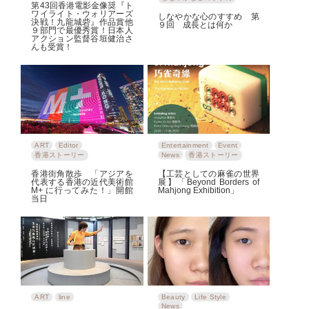
第43回香港電影金像奨『ト
ワイライト・ウォリアーズ
しなやかな心のすすめ 第
決戦！九龍城砦』作品賞他
９回 成長とは何か
９部門で最優秀賞！日本人
アクション監督谷垣健治さ
んも受賞！
ART
Editor
Entertainment
Event
香港ストーリー
News
香港ストーリー
香港街角散歩 「アジアを
【工芸としての麻雀の世界
代表する香港の近代美術館
展】「Beyond Borders of
M+ に行ってみた！」開館
Mahjong Exhibition」
当日
ART
line
Beauty
Life Style
News