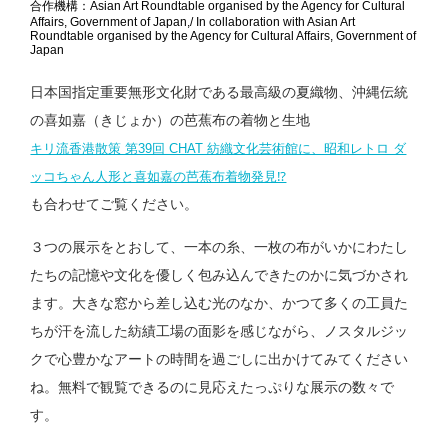
合作機構：Asian Art Roundtable organised by the Agency for Cultural
Affairs, Government of Japan,/ In collaboration with Asian Art
Roundtable organised by the Agency for Cultural Affairs, Government of
Japan
日本国指定重要無形文化財である最高級の夏織物、沖縄伝統
の喜如嘉（きじょか）の芭蕉布の着物と生地
キリ流香港散策 第39回 CHAT 紡織文化芸術館に、昭和レトロ ダ
ッコちゃん人形と喜如嘉の芭蕉布着物発見⁉︎
も合わせてご覧ください。
３つの展示をとおして、一本の糸、一枚の布がいかにわたし
たちの記憶や文化を優しく包み込んできたのかに気づかされ
ます。大きな窓から差し込む光のなか、かつて多くの工員た
ちが汗を流した紡績工場の面影を感じながら、ノスタルジッ
クで心豊かなアートの時間を過ごしに出かけてみてください
ね。無料で観覧できるのに見応えたっぷりな展示の数々で
す。