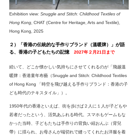
Exhibition view:
Snuggle and Stitch: Childhood Textiles of
Hong Kong
, CHAT (Centre for Heritage, Arts and Textile),
Hong Kong, 2025
２）「香港の伝統的な手作りブランド（溫暖牌）」が語
る、香港の子どもたちの記憶
2027年２月21日まで
続いて、どこか懐かしい気持ちにさせてくれるのが「飛越溫
暖牌：香港童年布藝（Snuggle and Stitch: Childhood Textiles
of Hong Kong 「時空を飛び越える
手作りブランド：香港の子
ども時代のテキスタイル」）
。
1950年代の香港といえば、街を歩けば２人に１人が子どもや
若者だったという、活気あふれる時代。スマホもゲームもな
かった当時、子どもたちは手作りの背負い紐おんぶ（背兒
帶）に揺られ、お母さんが端切れで縫ってくれたお洋服を着