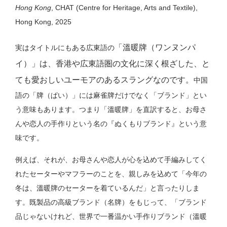
Hong Kong
, CHAT (Centre for Heritage, Arts and Textile),
Hong Kong, 2025
「溫暖牌（ワンヌンパ
実はタイトルにもある広東語の
イ）」は、香港や広東語圏の文化に深く根ざした、と
ても愛おしいユーモアのあるスラングなのです。
中国
語の「牌（ぱい）」には麻雀牌だけでなく「ブランド」とい
う意味もあります。つまり「溫暖牌」を直訳すると、お母さ
んや恋人の手作りという名の『ぬくもりブランド』という意
味です。
例えば、それが、
お母さんや恋人が心を込めて手編みしてく
れたセーターやマフラーのことを、親しみを込めて「今年の
冬は、溫暖牌のセーターを着ているんだ」と言ったりしま
す。既製品の高級ブランド（名牌）をもじって、「ブランド
品じゃないけれど、世界で一番温かい手作りブランド（溫暖