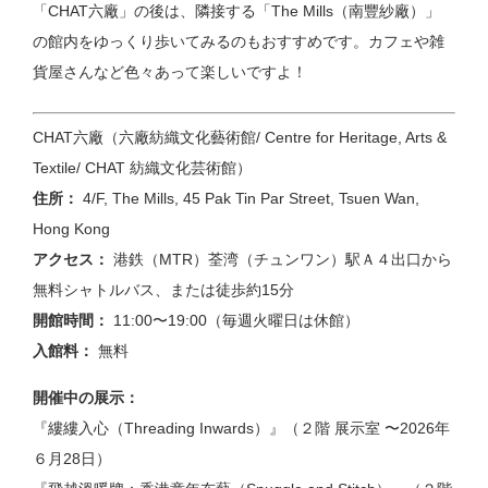
「CHAT六廠」の後は、隣接する「The Mills（南豐紗廠）」
の館内をゆっくり歩いてみるのもおすすめです。カフェや雑
貨屋さんなど色々あって楽しいですよ！
CHAT六廠（六廠紡織文化藝術館/
Centre for Heritage, Arts &
Textile/ CHAT 紡織文化芸術館
）
住所：
4/F, The Mills, 45 Pak Tin Par Street, Tsuen Wan,
Hong Kong
アクセス：
港鉄（MTR）荃湾（チュンワン）駅Ａ４出口から
無料シャトルバス、または徒歩約15分
開館時間：
11:00〜19:00（毎週火曜日は休館）
入館料：
無料
開催中の展示：
『縷縷入心（Threading Inwards）』（
２階 展示室
〜2026年
６月28日）