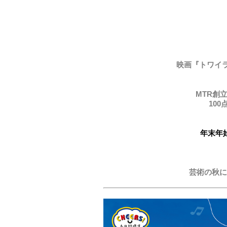
映画『トワイ
MTR創
10
年末年
芸術の秋に