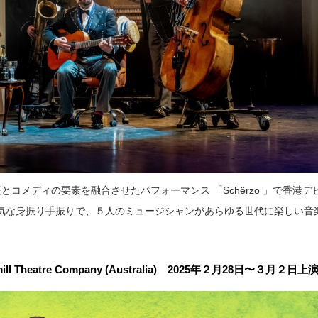
、音楽とコメディの要素を融合させたパフォーマンス 「Schërzo 」で香港
気な身振り手振りで、５人のミュージシャンがあらゆる世代に楽しい音
ndmill Theatre Company (Australia) 2025年２月28日〜３月２日上