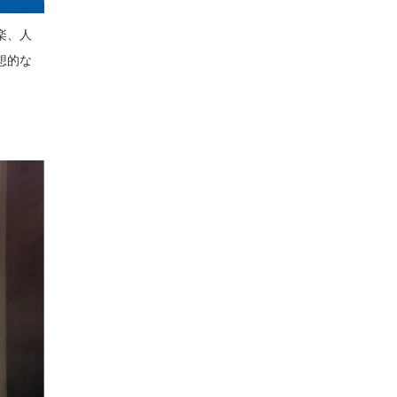
楽、人
想的な