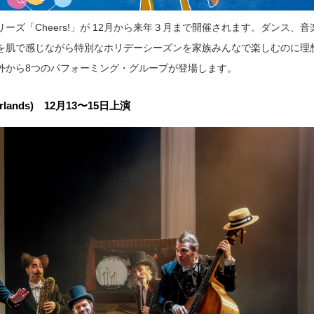
ズ「Cheers!」が 12月から来年３月まで開催されます。ダンス、音
を肌で感じながら特別なホリデーシーズンを家族みんなで楽しむのに理
外から8つのパフォーミング・グループが登場します。
etherlands) 12月13〜15日上演