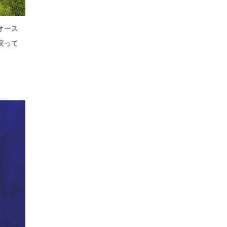
オース
戻って