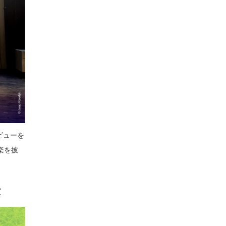
デビューを
楽を披
演