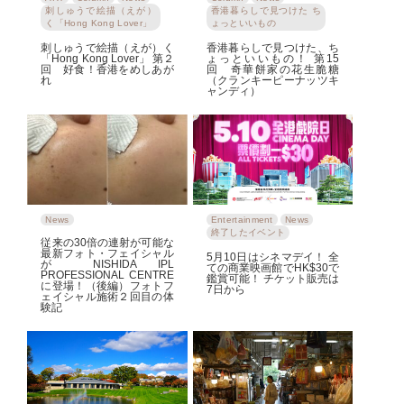
刺しゅうで絵描（えが）
香港暮らしで見つけた ち
く「Hong Kong Lover」
ょっといいもの
刺しゅうで絵描（えが）く
香港暮らしで見つけた、ち
「Hong Kong Lover」 第２
ょっといいもの！ 第15
回 好食！香港をめしあが
回 奇華餅家の花生脆糖
れ
（クランキーピーナッツキ
ャンディ）
News
Entertainment
News
終了したイベント
従来の30倍の連射が可能な
最新フォト・フェイシャル
5月10日はシネマデイ！ 全
が NISHIDA IPL
ての商業映画館でHK$30で
PROFESSIONAL CENTRE
鑑賞可能！ チケット販売は
に登場！（後編）フォトフ
7日から
ェイシャル施術２回目の体
験記