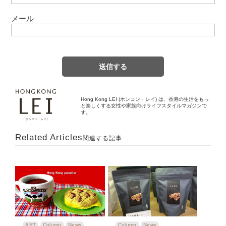
メール
Hong Kong LEI (ホンコン・レイ) は、香港の生活をもっ
と楽しくする女性や家族向けライフスタイルマガジンで
す。
Related Articles
関連する記事
ART
Column
News
Column
News