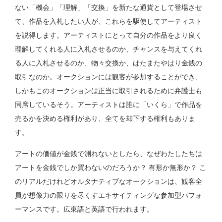
ない「機会」「理解」「交換」を新たな通貨として登場させ
て、作品を入札したい人が、これらを駆使してアーティスト
を説得します。アーティストにとって自分の作品をより良く
理解してくれる人に入札させるのか、チャンスを与えてくれ
る人に入札させるのか、物々交換か、はたまたやはり金銭の
取引なのか。オークションには観客が参加することができ、
しかもこのオークションは正当に取引されるために弁護士も
同席しているそう。アーティストは誰に「いくら」で作品を
売るかを決める権利があり、全てを却下する権利もありま
す。
アートの価値が金銭で測れないとしたら、なぜわたしたちは
アートを金銭でしか買わないのだろうか？ 有形か無形か？ こ
のリアルだけれどオルタナティブなオークションは、観客全
員が想像力の限りを尽くすエキサイティングな参加型パフォ
ーマンスです。広東語と英語で行われます。