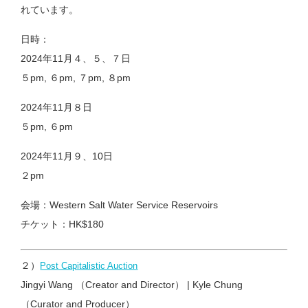
れています。
日時：
2024年11月４、５、７日
５pm, ６pm, ７pm, ８pm
2024年11月８日
５pm, ６pm
2024年11月９、10日
２pm
会場：Western Salt Water Service Reservoirs
チケット：HK$180
２）
Post Capitalistic Auction
Jingyi Wang （Creator and Director） | Kyle Chung
（Curator and Producer）