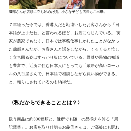
磯部さんが店頭に立ち始めた頃。小さな子ども店長もご出勤。
７年経った今では、香港人だと勘違いしたお客さんから「日
本語が上手だね」と言われるほど、お店になじんでいる。 実
家が農家でもなく、日本では事務仕事しかしたことがなかっ
た磯部さんだが、お客さんと話をしながら、くるくると忙し
く立ち回る姿はすっかり板についている。野菜や果物の知識
も豊富で、近所に住む日本人にとっても「敷居が高いローカ
ルの八百屋さんで、日本語で相談しながら買い物ができる」
と、頼りにされているのも納得だ。
〈私だからできることとは？〉
扱う商品は約300種類と、近所でも随一の品揃えを誇る「周
記蔬菜」。お店を取り仕切るお義母さんは、ご高齢にも関わ