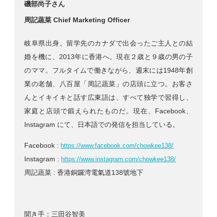
磯部尚子さん
周記蔬菜 Chief Marketing Officer
岐阜県出身。留学先のカナダで出会ったご主人との結
婚を機に、2013年に香港へ。現在２歳と９歳の男の子
のママ。フルタイムで働きながら、週末には1948年創
業の老舗、八百屋「周記蔬菜」の店頭に立つ。お客さ
んとイキイキと話す広東語は、すべて独学で習得し、
家庭と店頭で鍛えられたものだ。現在、Facebook、
Instagram にて、日本語での発信を担当している。
Facebook :
https://www.facebook.com/chowkee138/
Instagram :
https://www.instagram.com/chowkee138/
周記蔬菜 : 香港銅鑼湾電氣道138號地下
聞き手：三田谷智美