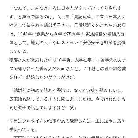
「なんで、こんなところに日本人が？ってびっくりされま
す」と笑顔で語るのは、八百屋「周記蔬菜」に立つ日本人女
性として知られる磯部尚子さん。天后駅近くのこちらのお店
は、1948年の創業から今年で75周年！ 家族経営の老舗八百
屋として、地元の人々やレストランに安心安全な野菜を提供
している。
磯部さんが来港したのは10年前。大学在学中、留学先のカナ
ダで知り合った香港人のSumさんと、７年越しの遠距離恋愛
を経て、結婚したのがきっかけだ。
「結婚前に初めて訪れた香港は、なんだか街が騒がしいし、
広東語も怒っているように聞こえましたね。今ではわたしも
同じ調子で話していますけど 笑」
平日はフルタイムの仕事がある磯部さんは、主に週末お店を
手伝っている。