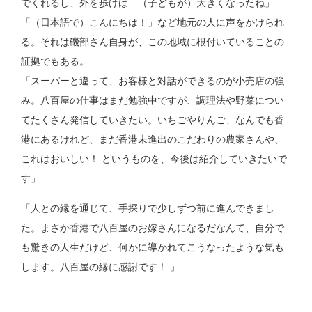
でくれるし、外を歩けば「（子どもが）大きくなったね」
「（日本語で）こんにちは！」など地元の人に声をかけられ
る。それは磯部さん自身が、この地域に根付いていることの
証拠でもある。
「スーパーと違って、お客様と対話ができるのが小売店の強
み。八百屋の仕事はまだ勉強中ですが、調理法や野菜につい
てたくさん発信していきたい。いちごやりんご、なんでも香
港にあるけれど、まだ香港未進出のこだわりの農家さんや、
これはおいしい！ というものを、今後は紹介していきたいで
す」
「人との縁を通じて、手探りで少しずつ前に進んできまし
た。まさか香港で八百屋のお嫁さんになるだなんて、自分で
も驚きの人生だけど、何かに導かれてこうなったような気も
します。八百屋の縁に感謝です！ 」