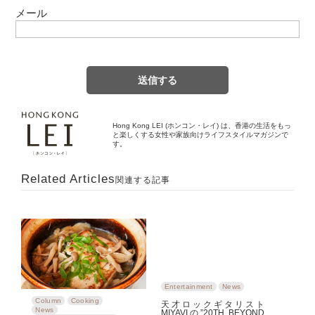
メール
Hong Kong LEI (ホンコン・レイ) は、香港の生活をもっ
と楽しくする女性や家族向けライフスタイルマガジンで
す。
Related Articles
関連する記事
Entertainment
News
Column
Cooking
天才ロックギタリスト
News
MIYAVIの”20TH BEYOND