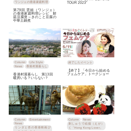
ワンジェの香港家庭料理
TOUR 2023″
第79回 雲姐（ワンジェ）
の香港家庭料理レシピ 鮮
菇豆腐煲～きのこと豆腐の
中華土鍋煮
Column
Life Style
終了したイベント
News
香港村屋暮らし
【終了】「今日から始める
フェムケア」トークショー
香港村屋暮らし 第13回
暖房いる？いらない？
Column
Entertainment
Column
News
News
刺しゅうで絵描（えが）
リンダと杏の香港映画ぴ
く「Hong Kong Lover」