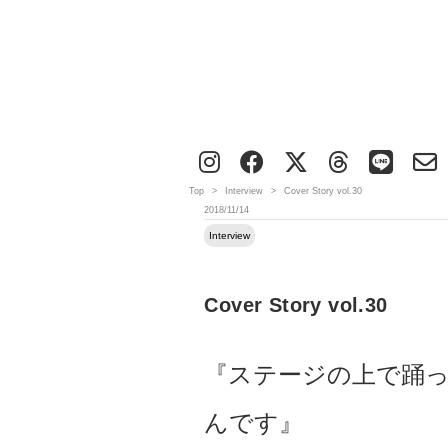
Top
>
Interview
>
Cover Story vol.30
2018/11/14
Interview
Cover Story vol.30
『ステージの上で踊
んです』