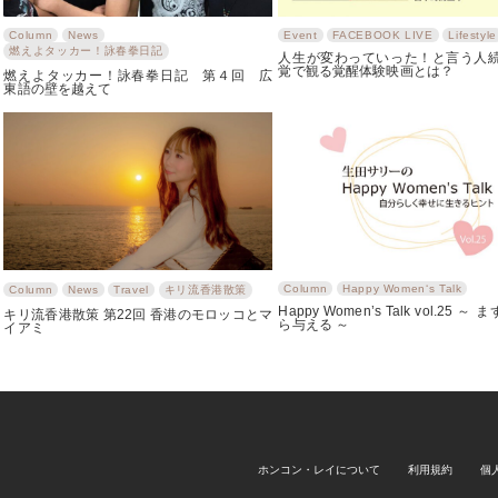
Column
News
Event
FACEBOOK LIVE
Lifestyle
燃えよタッカー！詠春拳日記
人生が変わっていった！と言う人続
覚で観る覚醒体験映画とは？
燃えよタッカー！詠春拳日記 第４回 広
東語の壁を越えて
Column
Happy Women‘s Talk
Column
News
Travel
キリ流香港散策
Happy Women’s Talk vol.25 
キリ流香港散策 第22回 香港のモロッコとマ
ら与える ～
イアミ
ホンコン・レイについて
利用規約
個