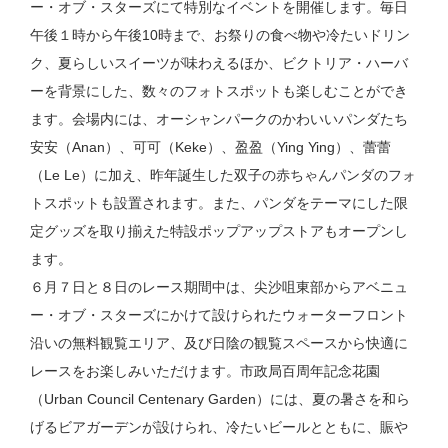
ー・オブ・スターズにて特別なイベントを開催します。毎日
午後１時から午後10時まで、お祭りの食べ物や冷たいドリン
ク、夏らしいスイーツが味わえるほか、ビクトリア・ハーバ
ーを背景にした、数々のフォトスポットも楽しむことができ
ます。会場内には、オーシャンパークのかわいいパンダたち
安安（Anan）、可可（Keke）、盈盈（Ying Ying）、蕾蕾
（Le Le）に加え、昨年誕生した双子の赤ちゃんパンダのフォ
トスポットも設置されます。また、パンダをテーマにした限
定グッズを取り揃えた特設ポップアップストアもオープンし
ます。
６月７日と８日のレース期間中は、尖沙咀東部からアベニュ
ー・オブ・スターズにかけて設けられたウォーターフロント
沿いの無料観覧エリア、及び日陰の観覧スペースから快適に
レースをお楽しみいただけます。市政局百周年記念花園
（Urban Council Centenary Garden）には、夏の暑さを和ら
げるビアガーデンが設けられ、冷たいビールとともに、賑や