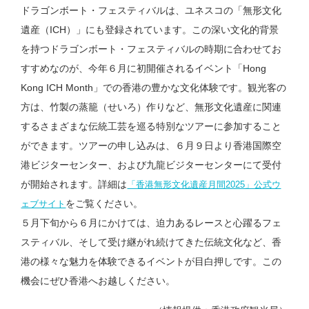
ドラゴンボート・フェスティバルは、ユネスコの「無形文化
遺産（ICH）」にも登録されています。この深い文化的背景
を持つドラゴンボート・フェスティバルの時期に合わせてお
すすめなのが、今年６月に初開催されるイベント「Hong
Kong ICH Month」での香港の豊かな文化体験です。観光客の
方は、竹製の蒸籠（せいろ）作りなど、無形文化遺産に関連
するさまざまな伝統工芸を巡る特別なツアーに参加すること
ができます。ツアーの申し込みは、６月９日より香港国際空
港ビジターセンター、および九龍ビジターセンターにて受付
が開始されます。詳細は
「香港無形文化遺産月間2025」公式ウ
をご覧ください。
ェブサイト
５月下旬から６月にかけては、迫力あるレースと心躍るフェ
スティバル、そして受け継がれ続けてきた伝統文化など、香
港の様々な魅力を体験できるイベントが目白押しです。この
機会にぜひ香港へお越しください。