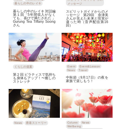
暮らしの中のレイキ
メッセージ
暮らしの中のレイキ 対話編
スピリットガイドからのメ
第１回「5年間収入がなく
ッセージ 第29回 奈津美
ても、喜びで満たされた 」
さんが見えた未来と現実が
Gurung Tea Tiffany Soong
違った時（音声配信第16
さん
回）
Event
Event&Lesson
くらしの提案
News
Travel
第２回 ピラティスで気持ち
中秋節（9月17日）の夜を
も身体もアップ！〜癒しの
家族で楽しもう！
ストレッチ
Column
News
News
香港ストーリー
Wellbeing