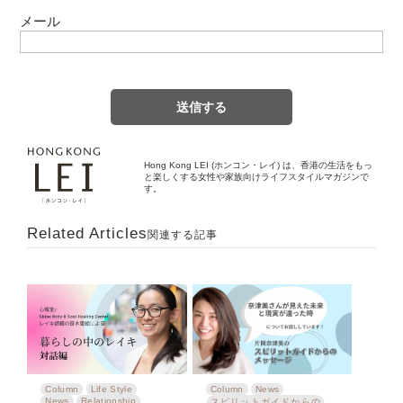
メール
Hong Kong LEI (ホンコン・レイ) は、香港の生活をもっ
と楽しくする女性や家族向けライフスタイルマガジンで
す。
Related Articles
関連する記事
Column
Life Style
Column
News
News
Relationship
スピリットガイドからの