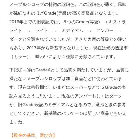
メープルシロップの特徴の琥珀色。この琥珀色が薄く、風味
が繊細なものほどGrade(等級)が高く高級品となります。
2016年までの旧表記では、５つのGrade(等級) エキストラ
ライト → ライト → ミディアム → アンバー →
ダークと分類されていましたが、アメリカ産の等級との違い
もあり、2017年から新基準となりました。現在は光の透過率
（カラー）、味わいにより４種類に分類されています。
下記①～④はGradeAとして品質を満たしていますが、品質に
満たないメープルシロップは加工食品などに使われていま
す。現在は移行期で、いまだにスーパーなどで５Gradeの表
記を見るように思います。現在のアンバーもしくはダーク
が、旧Grade表記のミディアムとなるので、選ぶときの参考
としてください。新基準のパッケージは新しい商品ともいえ
ますね。
【現在の基準、選び方】