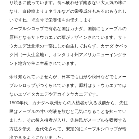
り焼きに使っています。食べ疲れせず飽きない大人気の味に
なり、白砂糖よりミネラルなどの栄養成分もあるのもうれし
いですね。※次号で栄養価をお伝えします
メープルシロップで有名な国はカナダ。国旗にもメープルの
原料となるサトウカエデの葉がデザインされています。サト
ウカエデは北米の一部にしか自生しておらず、カナダ ケベッ
ク州（一大生産地）、オンタリオ州アメリカニューイングラ
ンド地方で主に生産されています。
余り知られていませんが、日本でも山形や秋田などでもメー
プルシロップがつくられています。原料はサトウカエデでは
ないエゾイタカエデやアカイタヤカエデです。
1500年代、カナダへ欧州からの入植者が入る以前から、先住
民はメープルの甘い樹液を飲むと元気になることを知ってい
ました。その後入植者が入り、先住民がメープルを収穫する
方法を伝え、近代化されて、安定的にメープルシロップが輸
出できるようになりました。