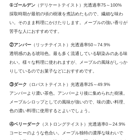
①ゴールデン
（デリケートテイスト）光透過率75～100%
採取時期が最初の頃の樹液を煮詰めたもので、繊細な味わ
い。そのまま料理にかけたりします。メープルの強い香りが
苦手な人におすすめです。
②アンバー
（リッチテイスト）光透過率50～74.9%
透明感のある琥珀色。最も多く流通している馴染みのある味
わい。様々な料理に使われますが、メープルの風味がしっか
りしているのでお菓子などにおすすめです。
③ダーク
（ロバストテイスト）光透過率25～49.9%
アンバーより濃い茶色。アンバーより後に集められた樹液。
メープルシロップとしての風味が強いので、味の濃い料理、
色の濃い料理に使用するとよいでしょう。
④ベリーダーク
（ストロングテイスト）光透過率0～24.9%
コーヒーのような色合い。メープル独特の濃厚な味わいで