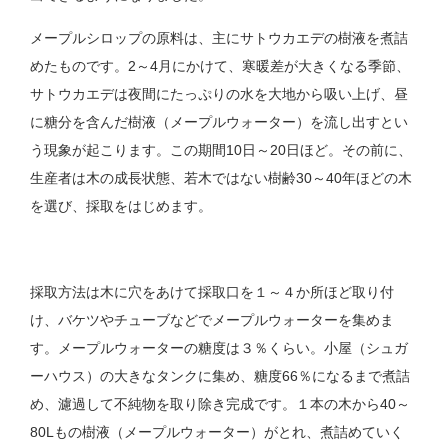
メープルシロップの原料は、主にサトウカエデの樹液を煮詰
めたものです。2～4月にかけて、寒暖差が大きくなる季節、
サトウカエデは夜間にたっぷりの水を大地から吸い上げ、昼
に糖分を含んだ樹液（メープルウォーター）を流し出すとい
う現象が起こります。この期間10日～20日ほど。その前に、
生産者は木の成長状態、若木ではない樹齢30～40年ほどの木
を選び、採取をはじめます。
採取方法は木に穴をあけて採取口を１～４か所ほど取り付
け、バケツやチューブなどでメープルウォーターを集めま
す。メープルウォーターの糖度は３％くらい。小屋（シュガ
ーハウス）の大きなタンクに集め、糖度66％になるまで煮詰
め、濾過して不純物を取り除き完成です。１本の木から40～
80Lもの樹液（メープルウォーター）がとれ、煮詰めていく