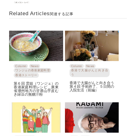
Related Articles
関連する記事
Column
News
Column
News
ワンジェの香港家庭料理
香港で大腸がんと向き合
う
香港ストーリー
香港で大腸がんと向き合う
第６回 雲姐（ワンジェ）の
第４回 手術終了、５日間の
香港家庭料理レシピ＿廣東
入院生活（前編）
省潮州地方の甘酒山芋皮む
き緑豆の無糖汁粉