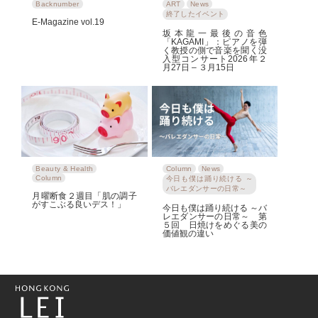
Backnumber
ART
News
終了したイベント
E-Magazine vol.19
坂本龍一最後の音色
「KAGAMI」：ピアノを弾
く教授の側で音楽を聞く没
入型コンサート2026年２
月27日 – ３月15日
Beauty & Health
Column
News
Column
今日も僕は踊り続ける ～
バレエダンサーの日常～
月曜断食２週目「肌の調子
がすこぶる良いデス！」
今日も僕は踊り続ける ～バ
レエダンサーの日常～ 第
５回 日焼けをめぐる美の
価値観の違い