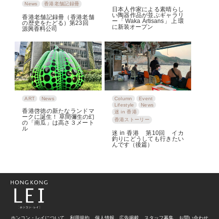
News
香港老舗記録冊
日本人作家による素晴らし
い陶器作品が並ぶギャラリ
香港老舗記録冊（香港老舗
ー「Waka Artisans」上環
の歴史をたどる）第23回
に新装オープン
源興香料公司
ART
News
Column
Event
Lifestyle
News
香港啓徳の新たなランドマ
迷 in 香港
ークに誕生！ 草間彌生の幻
香港ストーリー
の「南瓜」は高さ３メート
ル
迷 in 香港 第10回 イカ
釣りにどうしても行きたい
んです（後篇）
ホンコン・レイについて
利用規約
個人情報
広告掲載
スタッフ募集
お問い合わせ