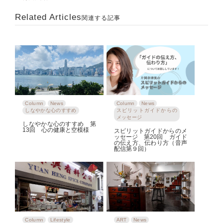
Related Articles
関連する記事
Column
News
Column
News
しなやかな心のすすめ
スピリットガイドからの
メッセージ
しなやかな心のすすめ 第
13回 心の健康と空模様
スピリットガイドからのメ
ッセージ 第20回 ガイド
の伝え方、伝わり方（音声
配信第９回）
Column
Lifestyle
ART
News